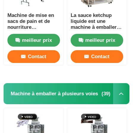
Machine d'emballage de sacs à filets
Machine de mise en
La sauce ketchup
sacs de pain et de
liquide est une
nourriture
machine à emballer
entièrement
automatique
machine à emballer de sac de maille
automatique 13-40
horizontale.
meilleur prix
meilleur prix
sacs/minute
Machine à emballer verticale
Contact
Contact
Machine à emballer horizontale
Machine d'emballage à comptage visuel
(39)
Machine à emballer à plusieurs voies
Machine à emballer des poids à plusieurs têtes
Machine d'emballage de poudre