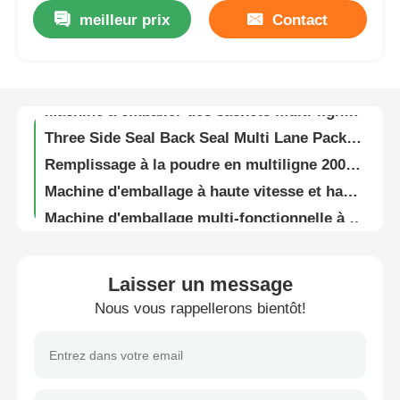
meilleur prix
Contact
Machine à détecter les métaux pour l'habillement textile
À propos de nous
Détecteur d'aiguilles facile à utiliser avec écran tactile pour textiles et chaussures
Machine à emballer des sachets multi-lignes à 6 colonnes 15 à 30 paquets/min
Visite de l'usine
Three Side Seal Back Seal Multi Lane Packing Machine Four Side Seal
Remplissage à la poudre en multiligne 200 sacs/minute 3 phases automatiques
Contrôle de qualité
Machine d'emballage à haute vitesse et haute précision à plusieurs voies pour matériaux en poudre
Machine d'emballage multi-fonctionnelle à plusieurs voies automatique à grande vitesse 200 BPM
Nous contacter
Machine d'emballage de sacs à sacs en film à plusieurs voies
Machine de remplissage d'étanchéité multi-lignes en acier inoxydable 304
nouvelles
Laisser un message
200 sacs/minute Machine d'emballage à plusieurs voies Machine d'emballage multifonction
Nous vous rappellerons bientôt!
4 5 6 8 10 12 lignes Sachet de machine d'emballage poudre de sucre Granule de café
Les affaires
Machine à emballer à plusieurs voies 30-50 sacs/min
Stainless Steel 304 316 Multi Lane Packing Machine Vertical Packaging Machine
Machines à emballer en rotation
Machine à emballer à grande échelle à plusieurs voies automatique