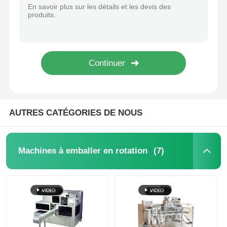
Machine d'emballage à grande vitesse à plusieurs voies, mesure et remplissage précis
Machine d'emballage à plusieurs voies automatique à 30 à 50 BPM
Machine à emballer à plusieurs voies
Machine d'emballage multi-colonne à plusieurs voies 30-50 coupes/min 3 phases
Machine d'emballage à plusieurs voies réglable en hauteur et en espacement 200 paquets/minute
Machine déshydratante de machine à mettre sous env
Machine d'emballage à plusieurs têtes pour contenants d'emballage
Machines d'emballage multifonction alimentaire pharmaceutique chimique
Machine à compter les cartes
AUTRES CATÉGORIES DE NOUS
Machines d'emballage
(7)
Machines à emballer en rotation
machine à cartonner
machine de remplissage
machine de boulette