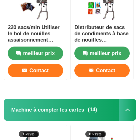
220 sacs/min Utiliser
Distributeur de sacs
le bol de nouilles
de condiments à base
assaisonnement
de nouilles
emballage
instantanées 200-
distributeur en acier
220V à phase unique
meilleur prix
meilleur prix
inoxydable
100 paquets/minute
Contact
Contact
(14)
Machine à compter les cartes