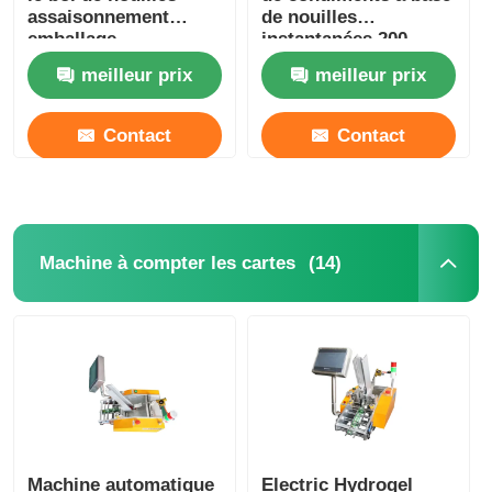
assaisonnement
de nouilles
emballage
instantanées 200-
distributeur en acier
220V à phase unique
meilleur prix
meilleur prix
inoxydable
100 paquets/minute
Contact
Contact
(14)
Machine à compter les cartes
Machine automatique
Electric Hydrogel