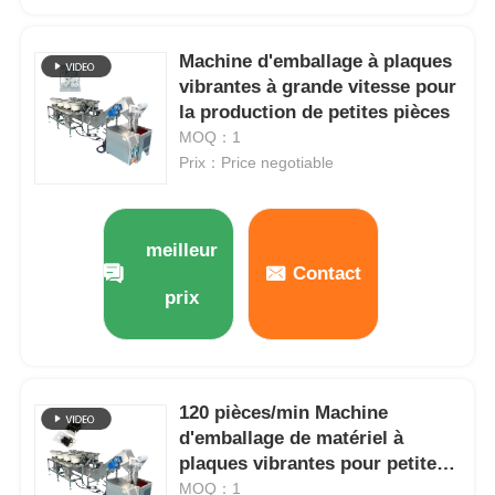
Machine à emballer à plusieurs voies
Machine d'emballage à plaques
vibrantes à grande vitesse pour
la production de petites pièces
Machine déshydratante de machine à mettre sous env
MOQ：1
Prix：Price negotiable
Machine à compter les cartes
meilleur
Machines d'emballage
Contact
prix
machine à cartonner
machine de remplissage
120 pièces/min Machine
d'emballage de matériel à
plaques vibrantes pour petites
machine de boulette
pièces à grande vitesse
MOQ：1