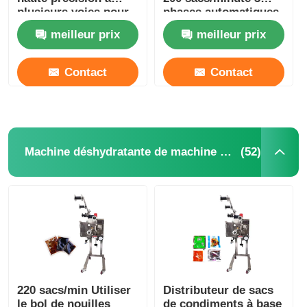
plusieurs voies pour
phases automatiques
matériaux en poudre
meilleur prix
meilleur prix
Contact
Contact
(52)
Machine déshydratante de machine à mettre sous enveloppe
220 sacs/min Utiliser
Distributeur de sacs
le bol de nouilles
de condiments à base