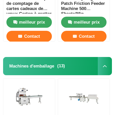
de comptage de
Patch Friction Feeder
cartes cadeaux de
Machine 500
vœux Carton à gratter
Sheets/Min
machine d'emballage
meilleur prix
meilleur prix
d'oreiller alimentaire
Contact
Contact
(13)
Machines d'emballage