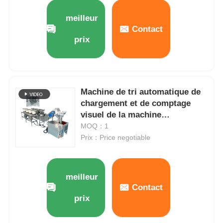
meilleur
À propos de nous
Contact
prix
Visite de l'usine
Machine de tri automatique de
Contrôle de qualité
chargement et de comptage
visuel de la machine
Nous contacter
d'emballage pour écrous
MOQ：1
Prix：Price negotiable
nouvelles
meilleur
Les affaires
Contact
prix
Machines à emballer en rotation