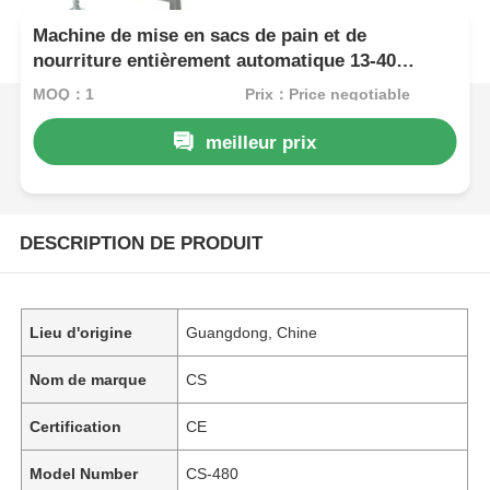
Machine de mise en sacs de pain et de
nourriture entièrement automatique 13-40
sacs/minute
MOQ：1
Prix：Price negotiable
meilleur prix
DESCRIPTION DE PRODUIT
Lieu d'origine
Guangdong, Chine
Nom de marque
CS
Certification
CE
Model Number
CS-480