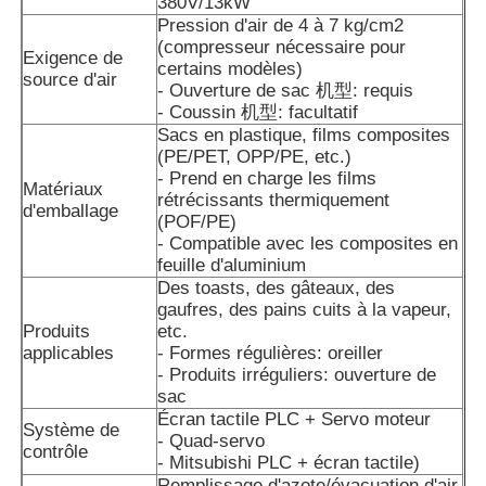
380V/13kW
Pression d'air de 4 à 7 kg/cm2
(compresseur nécessaire pour
Machine d'emballage de sacs à filets
Exigence de
certains modèles)
source d'air
- Ouverture de sac 机型: requis
- Coussin 机型: facultatif
machine à emballer de sac de maille
Sacs en plastique, films composites
(PE/PET, OPP/PE, etc.)
- Prend en charge les films
Matériaux
Machine à emballer verticale
rétrécissants thermiquement
d'emballage
(POF/PE)
- Compatible avec les composites en
Machine à emballer horizontale
feuille d'aluminium
Des toasts, des gâteaux, des
gaufres, des pains cuits à la vapeur,
Machine d'emballage à comptage visuel
Produits
etc.
applicables
- Formes régulières: oreiller
- Produits irréguliers: ouverture de
Machine à emballer des poids à plusieurs têtes
sac
Écran tactile PLC + Servo moteur
Système de
- Quad-servo
contrôle
- Mitsubishi PLC + écran tactile)
Machine d'emballage de poudre
Remplissage d'azote/évacuation d'air,