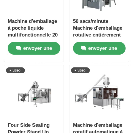
Machine d'emballage
50 sacs/minute
à poche liquide
Machine d'emballage
multifonctionnelle 20
rotative entièrement
à 70 sacs/min 10 à
automatique Granule
envoyer une
envoyer une
1000 g
poudre liquide
demande
demande
Four Side Sealing
Machine d'emballage
Powder Stand Up
rotatif automatique à