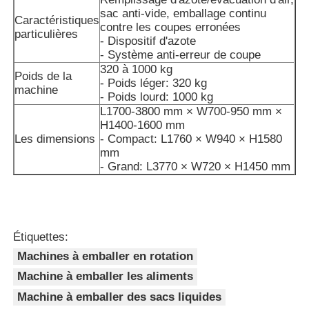
sac anti-vide, emballage continu
Caractéristiques
contre les coupes erronées
Autre appareil
particulières
- Dispositif d'azote
- Système anti-erreur de coupe
320 à 1000 kg
Services de transformation des emballages
Poids de la
- Poids léger: 320 kg
machine
- Poids lourd: 1000 kg
L1700-3800 mm × W700-950 mm ×
Matériau d'emballage
H1400-1600 mm
Les dimensions
- Compact: L1760 × W940 × H1580
mm
Ligne de production spécialisée
- Grand: L3770 × W720 × H1450 mm
Étiquettes:
Machines à emballer en rotation
Machine à emballer les aliments
Machine à emballer des sacs liquides