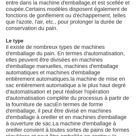
entre dans la machine d'emballage,et est scellée et
coupée.Certains modèles disposent également de
fonctions de gonflement ou d'échappement, telles
À propos de nous
que l'azote, l'air, etc., pour prolonger la durée de
conservation du pain.
Visite de l'usine
Le type
Il existe de nombreux types de machines
d'emballage du pain. En termes d'automatisation,
Contrôle de qualité
elles peuvent être divisées en machines
d'emballage manuelles, machines d'emballage
automatiques et machines d'emballage
Nous contacter
entièrement automatiques.la machine de mise en
sac entièrement automatique a le plus haut degré
d'automatisation et peut réaliser l'opération
nouvelles
d'automatisation complète du processus à partir de
la fourniture de sacsEn termes de forme
d'emballage, il peut être divisé en machines
Les affaires
d'emballage à oreiller et en machines d'emballage
à ouverture de sac.La machine d'emballage à
oreiller convient à toutes sortes de pains de formes
Machines à emballer en rotation