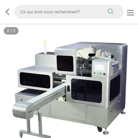
2
/
2