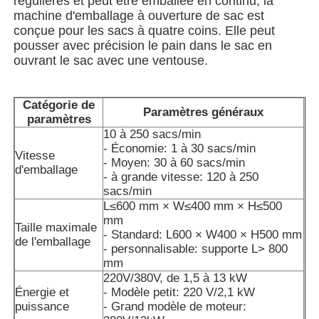
régulières et peut être emballée en continu; la
machine d'emballage à ouverture de sac est
conçue pour les sacs à quatre coins. Elle peut
Machine à emballer à plusieurs voies
pousser avec précision le pain dans le sac en
ouvrant le sac avec une ventouse.
Machine déshydratante de machine à mettre sous env
Catégorie de
Paramètres généraux
paramètres
Machine à compter les cartes
10 à 250 sacs/min
- Économie: 1 à 30 sacs/min
Vitesse
- Moyen: 30 à 60 sacs/min
d'emballage
Machines d'emballage
- à grande vitesse: 120 à 250
sacs/min
L≤600 mm × W≤400 mm × H≤500
machine à cartonner
mm
Taille maximale
- Standard: L600 × W400 × H500 mm
de l'emballage
- personnalisable: supporte L> 800
mm
machine de remplissage
220V/380V, de 1,5 à 13 kW
Énergie et
- Modèle petit: 220 V/2,1 kW
puissance
- Grand modèle de moteur:
machine de boulette