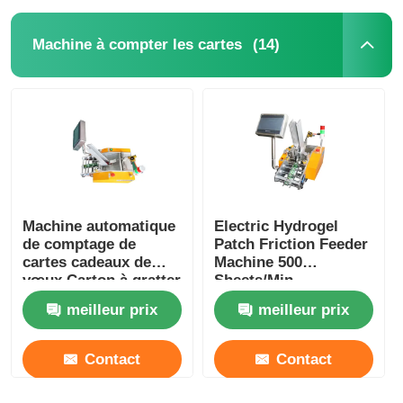
(14)
Machine à compter les cartes
Machine automatique
Electric Hydrogel
de comptage de
Patch Friction Feeder
cartes cadeaux de
Machine 500
vœux Carton à gratter
Sheets/Min
machine d'emballage
meilleur prix
meilleur prix
d'oreiller alimentaire
Contact
Contact