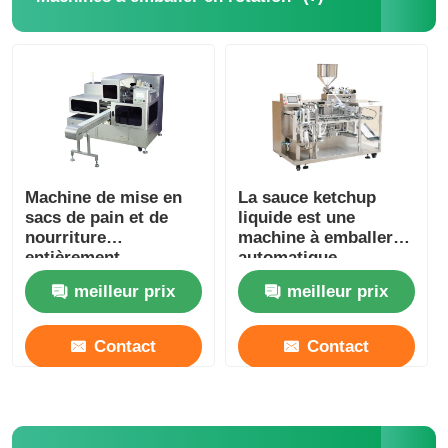
Autre appareil
Services de transformation des emballages
Matériau d'emballage
Machine de mise en
La sauce ketchup
sacs de pain et de
liquide est une
Ligne de production spécialisée
nourriture
machine à emballer
entièrement
automatique
automatique 13-40
horizontale.
meilleur prix
meilleur prix
sacs/minute
Contact
Contact