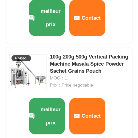
meilleur
À propos de nous
Contact
prix
Visite de l'usine
100g 200g 500g Vertical Packing
Contrôle de qualité
Machine Masala Spice Powder
Sachet Grains Pouch
Nous contacter
MOQ：1
Prix：Price negotiable
nouvelles
meilleur
Les affaires
Contact
prix
Machines à emballer en rotation