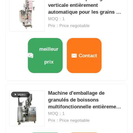
verticale entièrement
automatique pour les grains de
café
MOQ：1
Prix：Price negotiable
meilleur
Contact
prix
Machine d'emballage de
À la maison
granulés de boissons
multifonctionnelle entièrement
Produits
automatique 1-500g
MOQ：1
Prix：Price negotiable
Vidéos