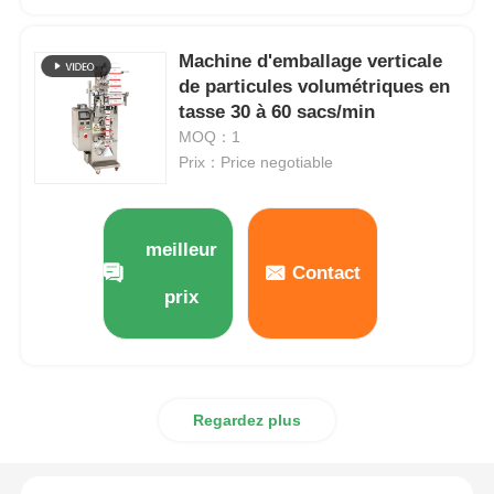
Machine à emballer à plusieurs voies
Machine d'emballage verticale
de particules volumétriques en
tasse 30 à 60 sacs/min
Machine déshydratante de machine à mettre sous env
MOQ：1
Prix：Price negotiable
Machine à compter les cartes
meilleur
Machines d'emballage
Contact
prix
machine à cartonner
machine de remplissage
Regardez plus
machine de boulette