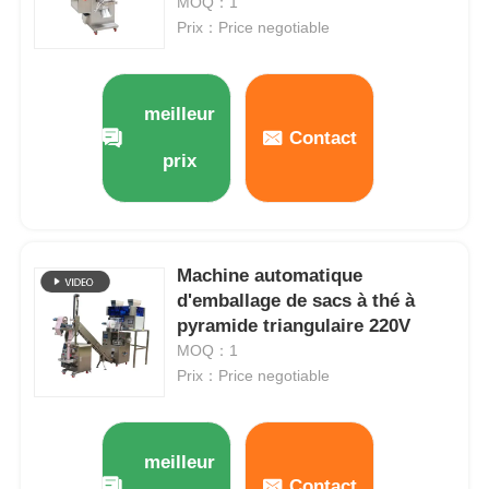
d'épices
MOQ：1
Prix：Price negotiable
meilleur
Contact
prix
Machine automatique
d'emballage de sacs à thé à
pyramide triangulaire 220V
MOQ：1
Prix：Price negotiable
meilleur
Contact