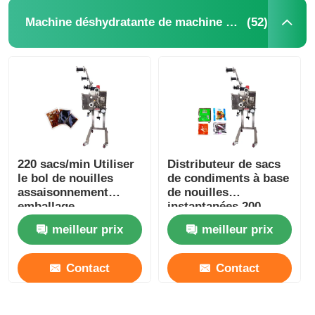
(52)
Machine déshydratante de machine à mettre sous enveloppe
220 sacs/min Utiliser
Distributeur de sacs
le bol de nouilles
de condiments à base
assaisonnement
de nouilles
emballage
instantanées 200-
distributeur en acier
220V à phase unique
meilleur prix
meilleur prix
inoxydable
100 paquets/minute
Contact
Contact