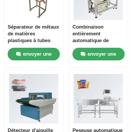
Séparateur de métaux
Combinaison
de matières
entièrement
plastiques à tubes
automatique de
multifonctionnels
peseuse-trieuse et
envoyer une
envoyer une
pour la séparation
détecteur de métaux
des granulés de
pour aliments, pour
demande
demande
plastique et des
raviolis chinois,
métaux alimentaires
biscuits et gâteaux
Détecteur d'aiguille
Peseuse automatique