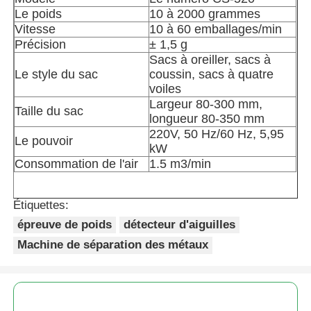
Le poids
10 à 2000 grammes
Vitesse
10 à 60 emballages/min
Autre appareil
Précision
± 1,5 g
Sacs à oreiller, sacs à
Le style du sac
coussin, sacs à quatre
Services de transformation des emballages
voiles
Largeur 80-300 mm,
Taille du sac
Matériau d'emballage
longueur 80-350 mm
220V, 50 Hz/60 Hz, 5,95
Le pouvoir
kW
Ligne de production spécialisée
Consommation de l'air
1.5 m3/min
Étiquettes:
épreuve de poids
détecteur d'aiguilles
Machine de séparation des métaux