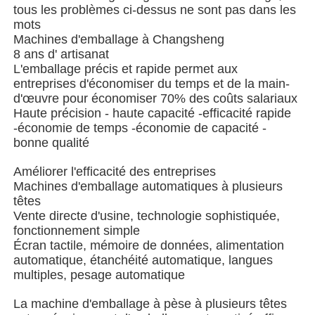
tous les problèmes ci-dessus ne sont pas dans les
mots
Machine à emballer à plusieurs voies
Machines d'emballage à Changsheng
8 ans d' artisanat
L'emballage précis et rapide permet aux
Machine déshydratante de machine à mettre sous env
entreprises d'économiser du temps et de la main-
d'œuvre pour économiser 70% des coûts salariaux
Haute précision - haute capacité -efficacité rapide
Machine à compter les cartes
-économie de temps -économie de capacité -
bonne qualité
Machines d'emballage
Améliorer l'efficacité des entreprises
Machines d'emballage automatiques à plusieurs
têtes
Vente directe d'usine, technologie sophistiquée,
machine à cartonner
fonctionnement simple
Écran tactile, mémoire de données, alimentation
automatique, étanchéité automatique, langues
machine de remplissage
multiples, pesage automatique
La machine d'emballage à pèse à plusieurs têtes
machine de boulette