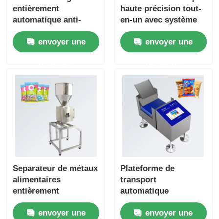
entièrement
haute précision tout-
automatique anti-
en-un avec système
interférences pour
de rejet - Contrôle
envoyer une
envoyer une
vêtements en cuir,
pondéral industriel à
textiles et jouets
bande pour aliments
demande
demande
Separateur de métaux
Plateforme de
alimentaires
transport
entièrement
automatique
automatique
professionnelle à
envoyer une
envoyer une
Separateur de
bande de transport de