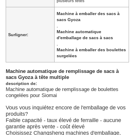
plusieurs têtes
Machine à emballer des sacs à
À propos de nous
sacs Gyoza
,
Machine automatique
Surligner:
Visite de l'usine
d'emballage de sacs à sacs
,
Machine à emballer des boulettes
Contrôle de qualité
surgelées
Machine automatique de remplissage de sacs à
Nous contacter
sacs Gyoza à tête multiple
description de:
Machine automatique de remplissage de boulettes
nouvelles
congelées pour Siomai
Vous vous inquiétez encore de l'emballage de vos
Les affaires
produits?
Faible capacité - taux élevé de ferraille - aucune
garantie après vente - coût élevé
Machines à emballer en rotation
Choisissez Changsheng machines d'emballage,