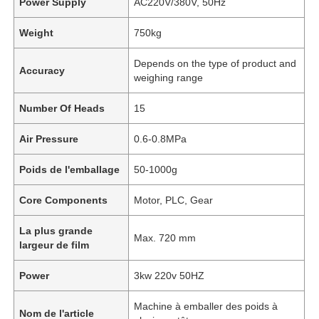
Power Supply
AC220V/380V, 50Hz
Weight
750kg
Depends on the type of product and
Accuracy
weighing range
Number Of Heads
15
Air Pressure
0.6-0.8MPa
Poids de l'emballage
50-1000g
Core Components
Motor, PLC, Gear
À la maison
La plus grande
Max. 720 mm
largeur de film
Produits
Power
3kw 220v 50HZ
Machine à emballer des poids à
Nom de l'article
Vidéos