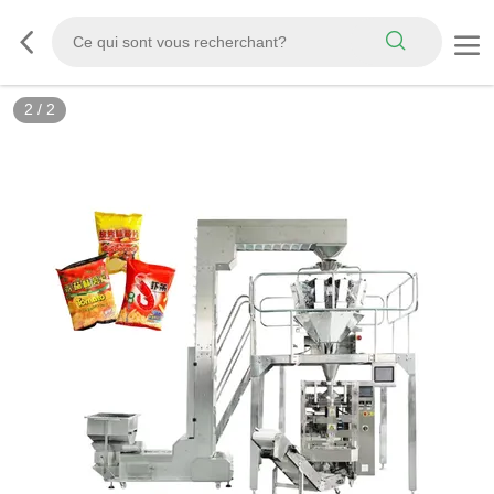
2
/
2