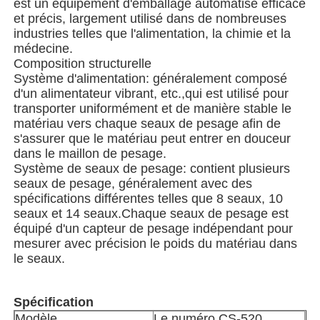
est un équipement d'emballage automatisé efficace
et précis, largement utilisé dans de nombreuses
industries telles que l'alimentation, la chimie et la
Machine d'emballage de sacs à filets
médecine.
Composition structurelle
Système d'alimentation: généralement composé
machine à emballer de sac de maille
d'un alimentateur vibrant, etc.,qui est utilisé pour
transporter uniformément et de manière stable le
matériau vers chaque seaux de pesage afin de
Machine à emballer verticale
s'assurer que le matériau peut entrer en douceur
dans le maillon de pesage.
Système de seaux de pesage: contient plusieurs
Machine à emballer horizontale
seaux de pesage, généralement avec des
spécifications différentes telles que 8 seaux, 10
seaux et 14 seaux.Chaque seaux de pesage est
Machine d'emballage à comptage visuel
équipé d'un capteur de pesage indépendant pour
mesurer avec précision le poids du matériau dans
le seaux.
Machine à emballer des poids à plusieurs têtes
Spécification
Machine d'emballage de poudre
Modèle
Le numéro CS-520