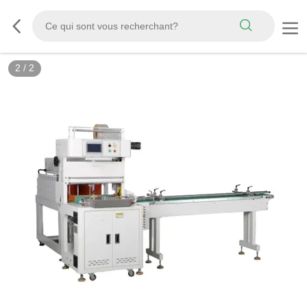
2
/
2