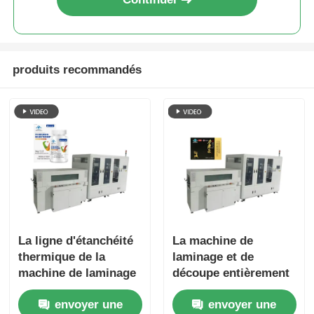
Autre appareil
produits recommandés
Services de transformation des emballages
Matériau d'emballage
Ligne de production spécialisée
La ligne d'étanchéité
La machine de
thermique de la
laminage et de
machine de laminage
découpe entièrement
et de coupe de coin
automatique scelle le
envoyer une
envoyer une
de la boîte-cadeau est
film avec l'emballage