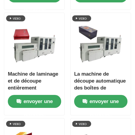
soignée et belle
du produit
demande
demande
Machine de laminage
La machine de
et de découpe
découpe automatique
entièrement
des boîtes de
automatique pour
téléphonie mobile
envoyer une
envoyer une
emballage plat à haut
permet d'économiser
rendement
du travail et de
demande
demande
réduire les coûts