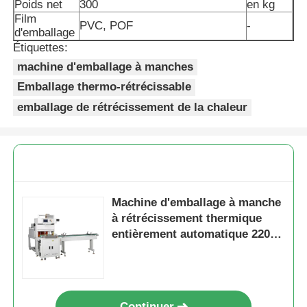
Poids net
300
en kg
Film
PVC, POF
-
d'emballage
Machine d'emballage de sacs à filets
Étiquettes:
machine d'emballage à manches
machine à emballer de sac de maille
Emballage thermo-rétrécissable
emballage de rétrécissement de la chaleur
Machine à emballer verticale
Machine à emballer horizontale
Machine d'emballage à manche
Machine d'emballage à comptage visuel
à rétrécissement thermique
entièrement automatique 220V
380V
Machine à emballer des poids à plusieurs têtes
Machine d'emballage de poudre
Continuer