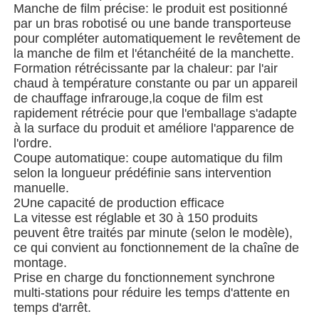
Manche de film précise: le produit est positionné
par un bras robotisé ou une bande transporteuse
pour compléter automatiquement le revêtement de
À propos de nous
la manche de film et l'étanchéité de la manchette.
Formation rétrécissante par la chaleur: par l'air
chaud à température constante ou par un appareil
Visite de l'usine
de chauffage infrarouge,la coque de film est
rapidement rétrécie pour que l'emballage s'adapte
à la surface du produit et améliore l'apparence de
Contrôle de qualité
l'ordre.
Coupe automatique: coupe automatique du film
selon la longueur prédéfinie sans intervention
Nous contacter
manuelle.
2Une capacité de production efficace
La vitesse est réglable et 30 à 150 produits
nouvelles
peuvent être traités par minute (selon le modèle),
ce qui convient au fonctionnement de la chaîne de
montage.
Les affaires
Prise en charge du fonctionnement synchrone
multi-stations pour réduire les temps d'attente en
temps d'arrêt.
Machines à emballer en rotation