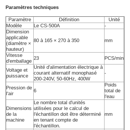
Paramètres techniques
Machine à emballer à plusieurs voies
Paramètre
Définition
Unité
Modèle
Le CS-500A
-
Dimension
Machine déshydratante de machine à mettre sous env
applicable
80 à 165 × 270 à 350
mm
(diamètre ×
hauteur)
Machine à compter les cartes
Vitesse
23
PCS/min
d'emballage
Unité d'alimentation électrique à
Voltage et
Machines d'emballage
courant alternatif monophasé
-
puissance
200-240V, 50-60Hz, 400W
Poids
Pression de
machine à cartonner
6
total de
l'air
l'eau
Le nombre total d'unités
machine de remplissage
Dimensions
utilisées pour le calcul de
de la
l'échantillon doit être déterminé
mm
machine
en tenant compte de
machine de boulette
l'échantillon.