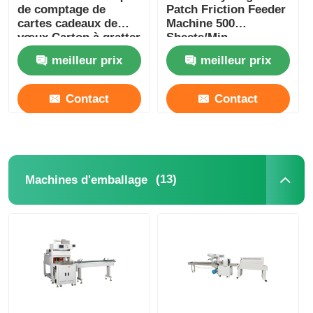
de comptage de
Patch Friction Feeder
cartes cadeaux de
Machine 500
vœux Carton à gratter
Sheets/Min
machine d'emballage
meilleur prix
meilleur prix
d'oreiller alimentaire
Contact
Contact
(13)
Machines d'emballage