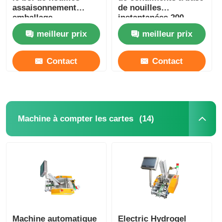
assaisonnement
de nouilles
emballage
instantanées 200-
distributeur en acier
220V à phase unique
meilleur prix
meilleur prix
inoxydable
100 paquets/minute
Contact
Contact
(14)
Machine à compter les cartes
Machine automatique
Electric Hydrogel