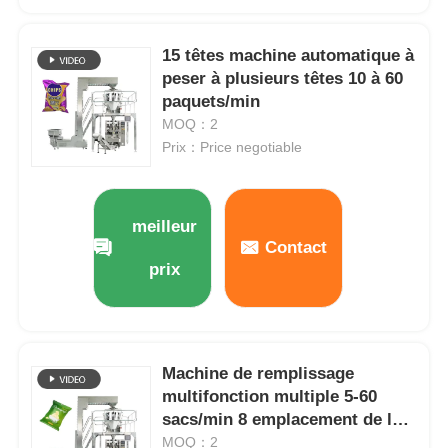
Machine à emballer à plusieurs voies
15 têtes machine automatique à
peser à plusieurs têtes 10 à 60
paquets/min
Machine déshydratante de machine à mettre sous env
MOQ：2
Prix：Price negotiable
Machine à compter les cartes
meilleur
Machines d'emballage
Contact
prix
machine à cartonner
machine de remplissage
Machine de remplissage
multifonction multiple 5-60
sacs/min 8 emplacement de la
machine de boulette
station
MOQ：2