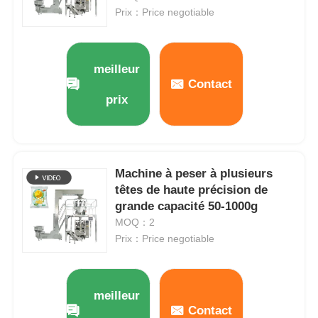
Prix：Price negotiable
Machine d'emballage de sacs à filets
meilleur
machine à emballer de sac de maille
Contact
prix
Machine à emballer verticale
Machine à emballer horizontale
Machine à peser à plusieurs
têtes de haute précision de
grande capacité 50-1000g
Machine d'emballage à comptage visuel
MOQ：2
Prix：Price negotiable
Machine à emballer des poids à plusieurs têtes
meilleur
Machine d'emballage de poudre
Contact