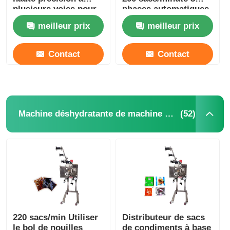
plusieurs voies pour
phases automatiques
matériaux en poudre
meilleur prix
meilleur prix
Contact
Contact
(52)
Machine déshydratante de machine à mettre sous enveloppe
220 sacs/min Utiliser
Distributeur de sacs
le bol de nouilles
de condiments à base