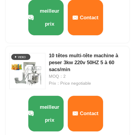
meilleur
À propos de nous
Contact
prix
Visite de l'usine
10 têtes multi-tête machine à
Contrôle de qualité
peser 3kw 220v 50HZ 5 à 60
sacs/min
Nous contacter
MOQ：2
Prix：Price negotiable
nouvelles
meilleur
Les affaires
Contact
prix
Machines à emballer en rotation