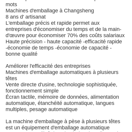
mots
Machines d'emballage à Changsheng
Machine à emballer à plusieurs voies
8 ans d' artisanat
L'emballage précis et rapide permet aux
entreprises d'économiser du temps et de la main-
Machine déshydratante de machine à mettre sous env
d'œuvre pour économiser 70% des coûts salariaux
Haute précision - haute capacité -efficacité rapide
-économie de temps -économie de capacité -
Machine à compter les cartes
bonne qualité
Améliorer l'efficacité des entreprises
Machines d'emballage
Machines d'emballage automatiques à plusieurs
têtes
Vente directe d'usine, technologie sophistiquée,
machine à cartonner
fonctionnement simple
Écran tactile, mémoire de données, alimentation
automatique, étanchéité automatique, langues
machine de remplissage
multiples, pesage automatique
La machine d'emballage à pèse à plusieurs têtes
est un équipement d'emballage automatique
machine de boulette