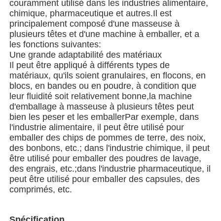
couramment utilisé dans les industries alimentaire,
chimique, pharmaceutique et autres.Il est
principalement composé d'une masseuse à
Machine d'emballage de sacs à filets
plusieurs têtes et d'une machine à emballer, et a
les fonctions suivantes:
Une grande adaptabilité des matériaux
machine à emballer de sac de maille
Il peut être appliqué à différents types de
matériaux, qu'ils soient granulaires, en flocons, en
blocs, en bandes ou en poudre, à condition que
Machine à emballer verticale
leur fluidité soit relativement bonne,la machine
d'emballage à masseuse à plusieurs têtes peut
bien les peser et les emballerPar exemple, dans
Machine à emballer horizontale
l'industrie alimentaire, il peut être utilisé pour
emballer des chips de pommes de terre, des noix,
des bonbons, etc.; dans l'industrie chimique, il peut
Machine d'emballage à comptage visuel
être utilisé pour emballer des poudres de lavage,
des engrais, etc.;dans l'industrie pharmaceutique, il
peut être utilisé pour emballer des capsules, des
Machine à emballer des poids à plusieurs têtes
comprimés, etc.
Machine d'emballage de poudre
Spécification