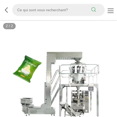
2
/
2