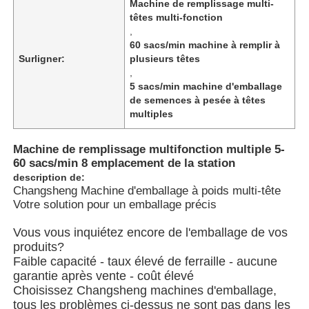
Machine de remplissage multi-
têtes multi-fonction
,
À propos de nous
60 sacs/min machine à remplir à
Surligner:
plusieurs têtes
,
Visite de l'usine
5 sacs/min machine d'emballage
de semences à pesée à têtes
multiples
Contrôle de qualité
Machine de remplissage multifonction multiple 5-
60 sacs/min 8 emplacement de la station
Nous contacter
description de:
Changsheng Machine d'emballage à poids multi-tête
Votre solution pour un emballage précis
nouvelles
Vous vous inquiétez encore de l'emballage de vos
produits?
Les affaires
Faible capacité - taux élevé de ferraille - aucune
garantie après vente - coût élevé
Choisissez Changsheng machines d'emballage,
Machines à emballer en rotation
tous les problèmes ci-dessus ne sont pas dans les