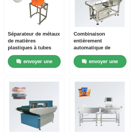
Séparateur de métaux
Combinaison
de matières
entièrement
plastiques à tubes
automatique de
multifonctionnels
peseuse-trieuse et
envoyer une
envoyer une
pour la séparation
détecteur de métaux
des granulés de
pour aliments, pour
demande
demande
plastique et des
raviolis chinois,
métaux alimentaires
biscuits et gâteaux