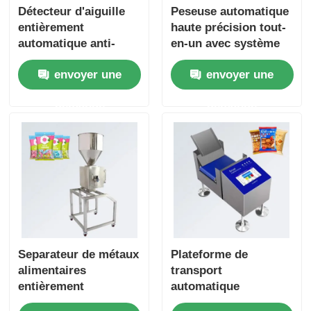
Détecteur d'aiguille
Peseuse automatique
entièrement
haute précision tout-
automatique anti-
en-un avec système
interférences pour
de rejet - Contrôle
envoyer une
envoyer une
vêtements en cuir,
pondéral industriel à
textiles et jouets
bande pour aliments
demande
demande
Separateur de métaux
Plateforme de
alimentaires
transport
entièrement
automatique
automatique
professionnelle à