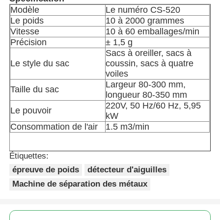
Modèle
Le numéro CS-520
Le poids
10 à 2000 grammes
Autre appareil
Vitesse
10 à 60 emballages/min
Précision
± 1,5 g
Services de transformation des emballages
Sacs à oreiller, sacs à
Le style du sac
coussin, sacs à quatre
voiles
Matériau d'emballage
Largeur 80-300 mm,
Taille du sac
longueur 80-350 mm
220V, 50 Hz/60 Hz, 5,95
Le pouvoir
Ligne de production spécialisée
kW
Consommation de l'air
1.5 m3/min
Étiquettes:
épreuve de poids
détecteur d'aiguilles
Machine de séparation des métaux