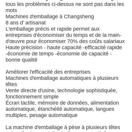
tous les problèmes ci-dessus ne sont pas dans les
mots
Machine à emballer à plusieurs voies
Machines d'emballage à Changsheng
8 ans d' artisanat
L'emballage précis et rapide permet aux
Machine déshydratante de machine à mettre sous env
entreprises d'économiser du temps et de la main-
d'œuvre pour économiser 70% des coûts salariaux
Haute précision - haute capacité -efficacité rapide
Machine à compter les cartes
-économie de temps -économie de capacité -
bonne qualité
Machines d'emballage
Améliorer l'efficacité des entreprises
Machines d'emballage automatiques à plusieurs
têtes
Vente directe d'usine, technologie sophistiquée,
machine à cartonner
fonctionnement simple
Écran tactile, mémoire de données, alimentation
automatique, étanchéité automatique, langues
machine de remplissage
multiples, pesage automatique
La machine d'emballage à pèse à plusieurs têtes
machine de boulette