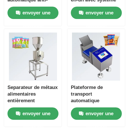
interférences pour
de rejet - Contrôle
envoyer une
envoyer une
vêtements en cuir,
pondéral industriel à
textiles et jouets
bande pour aliments
demande
demande
Separateur de métaux
Plateforme de
alimentaires
transport
entièrement
automatique
automatique
professionnelle à
envoyer une
envoyer une
Separateur de
bande de transport de
particules de
petite taille Balance
demande
demande
plastique
pour l'industrie