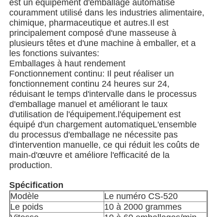
est un équipement d'emballage automatisé
couramment utilisé dans les industries alimentaire,
chimique, pharmaceutique et autres.Il est
Machine d'emballage de sacs à filets
principalement composé d'une masseuse à
plusieurs têtes et d'une machine à emballer, et a
les fonctions suivantes:
machine à emballer de sac de maille
Emballages à haut rendement
Fonctionnement continu: Il peut réaliser un
fonctionnement continu 24 heures sur 24,
Machine à emballer verticale
réduisant le temps d'intervalle dans le processus
d'emballage manuel et améliorant le taux
d'utilisation de l'équipement.l'équipement est
Machine à emballer horizontale
équipé d'un chargement automatiqueL'ensemble
du processus d'emballage ne nécessite pas
d'intervention manuelle, ce qui réduit les coûts de
Machine d'emballage à comptage visuel
main-d'œuvre et améliore l'efficacité de la
production.
Machine à emballer des poids à plusieurs têtes
Spécification
Modèle
Le numéro CS-520
Le poids
10 à 2000 grammes
Machine d'emballage de poudre