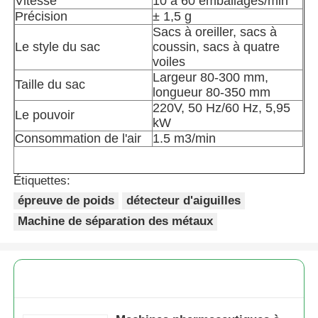
Vitesse
10 à 60 emballages/min
Précision
± 1,5 g
Autre appareil
Sacs à oreiller, sacs à
Le style du sac
coussin, sacs à quatre
voiles
Services de transformation des emballages
Largeur 80-300 mm,
Taille du sac
longueur 80-350 mm
220V, 50 Hz/60 Hz, 5,95
Le pouvoir
Matériau d'emballage
kW
Consommation de l'air
1.5 m3/min
Ligne de production spécialisée
Étiquettes:
épreuve de poids
détecteur d'aiguilles
Machine de séparation des métaux