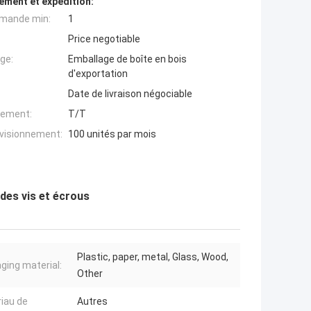
ement et expédition:
mande min:
1
Price negotiable
ge:
Emballage de boîte en bois
d'exportation
Date de livraison négociable
iement:
T/T
ovisionnement:
100 unités par mois
 des vis et écrous
Plastic, paper, metal, Glass, Wood,
ging material:
Other
iau de
Autres