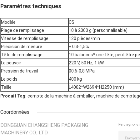
Paramètres techniques
Modèle
CS
Plage de remplissage
10 à 2000 g (personnalisable)
Vitesse de remplissage
120 pièces/min
Précision de mesure
± 0,3-1,5%
Tête de remplissage
10 balances* une tête, peut être p
Le pouvoir
220 V, 50 Hz, 1 kW
Pression de travail
00,6-0,8 MPa
Le poids
400 kg
Taille
L4002*W2694*H2250 (mm)
,
Produit Tag:
compte de la machine à emballer
machine de comptage
Coordonnées
DONGGUAN CHANGSHENG PACKAGING
Envoyez v
MACHINERY CO., LTD