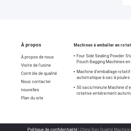
À propos
Machines à emballer en rota
Four Side Sealing Powder St
À propos de nous
Pouch Bagging Machines en
Visite de l'usine
automatiques
Machine d'emballage rotatif
Contrôle de qualité
automatique à sac à poules 
Nous contacter
sacs/min.
50 sacs/minute Machine d'
nouvelles
rotative entièrement autom
Plan du site
Granule poudre liquide
Politique de confidentialité
| Chine Bon Qualité Machines