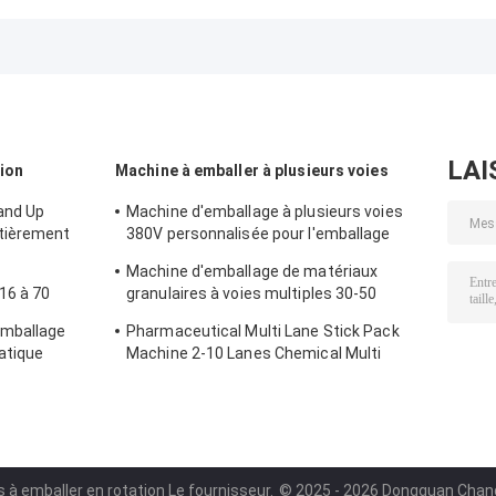
intelligente à
alimentaire
Packaging
grande vitesse
automatique
Machine 10-
pour écrous
2000g
LAI
tion
Machine à emballer à plusieurs voies
and Up
Machine d'emballage à plusieurs voies
tièrement
380V personnalisée pour l'emballage
liquide des aliments et des boissons
Machine d'emballage de matériaux
16 à 70
granulaires à voies multiples 30-50
sacs/min automatique
emballage
Pharmaceutical Multi Lane Stick Pack
atique
Machine 2-10 Lanes Chemical Multi
Column
 à emballer en rotation Le fournisseur.
© 2025 - 2026 Dongguan Changs