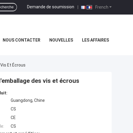
Demande de soumission
|
French
cherche
NOUS CONTACTER
NOUVELLES
LES AFFAIRES
 Vis Et Écrous
 l'emballage des vis et écrous
uit:
Guangdong, Chine
CS
CE
e:
CS