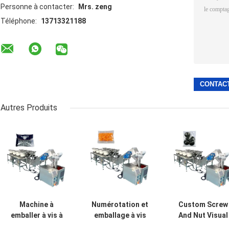
Personne à contacter:
Mrs. zeng
Téléphone:
13713321188
Autres Produits
Machine à
Numérotation et
Custom Screw
emballer à vis à
emballage à vis
And Nut Visual
plaque à vibration
10-2000g Produit
Vibration Plate