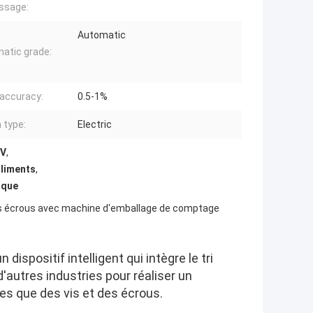
ssage:
Automatic
atic grade:
g accuracy:
0.5-1%
 type:
Electric
 V
,
aliments
,
ique
t des écrous avec machine d'emballage de comptage
dispositif intelligent qui intègre le tri
'autres industries pour réaliser un
es que des vis et des écrous.