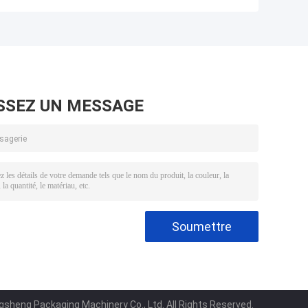
plaques vibrantes
l'emballage de
tri et chargement
petites pièces
automatique
Plaque vibrante
SSEZ UN MESSAGE
heng Packaging Machinery Co., Ltd. All Rights Reserved.