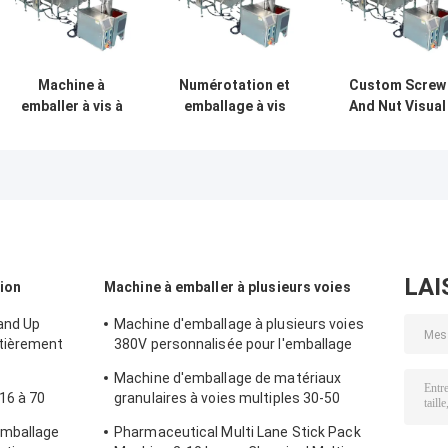
Machine à
Numérotation et
Custom Screw
emballer à vis à
emballage à vis
And Nut Visual
plaque à vibration
10-2000g Produit
Vibration Plate
intelligente à
alimentaire
Packaging
grande vitesse
automatique
Machine 10-
pour écrous
2000g
LAI
tion
Machine à emballer à plusieurs voies
and Up
Machine d'emballage à plusieurs voies
tièrement
380V personnalisée pour l'emballage
liquide des aliments et des boissons
Machine d'emballage de matériaux
16 à 70
granulaires à voies multiples 30-50
sacs/min automatique
emballage
Pharmaceutical Multi Lane Stick Pack