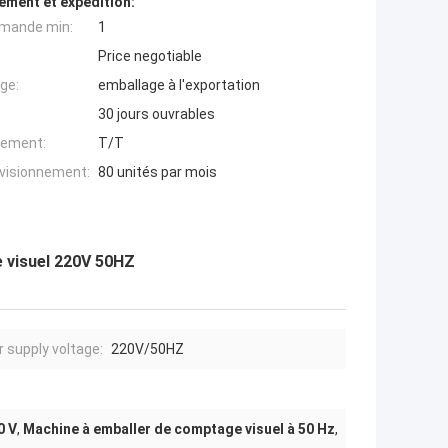
ement et expédition:
mande min:
1
Price negotiable
ge:
emballage à l'exportation
30 jours ouvrables
iement:
T/T
ovisionnement:
80 unités par mois
e visuel 220V 50HZ
 supply voltage:
220V/50HZ
0 V
,
Machine à emballer de comptage visuel à 50 Hz
,