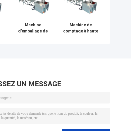
Machine
Machine de
d'emballage de
comptage à haute
matériel de
précision de
plaques vibrantes
l'emballage de
tri et chargement
petites pièces
automatique
Plaque vibrante
SSEZ UN MESSAGE