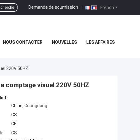
Demande de soumission
|
French
cherche
NOUS CONTACTER
NOUVELLES
LES AFFAIRES
suel 220V 50HZ
 de comptage visuel 220V 50HZ
uit:
Chine, Guangdong
CS
CE
e:
CS