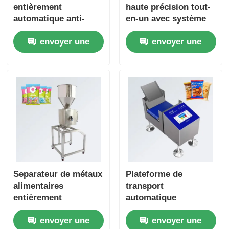
entièrement
haute précision tout-
automatique anti-
en-un avec système
interférences pour
de rejet - Contrôle
envoyer une
envoyer une
vêtements en cuir,
pondéral industriel à
textiles et jouets
bande pour aliments
demande
demande
Separateur de métaux
Plateforme de
alimentaires
transport
entièrement
automatique
automatique
professionnelle à
envoyer une
envoyer une
Separateur de
bande de transport de