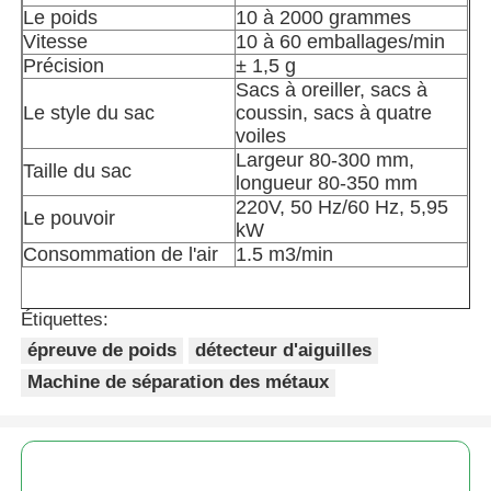
Le poids
10 à 2000 grammes
Vitesse
10 à 60 emballages/min
Autre appareil
Précision
± 1,5 g
Sacs à oreiller, sacs à
Le style du sac
coussin, sacs à quatre
Services de transformation des emballages
voiles
Largeur 80-300 mm,
Taille du sac
longueur 80-350 mm
Matériau d'emballage
220V, 50 Hz/60 Hz, 5,95
Le pouvoir
kW
Consommation de l'air
1.5 m3/min
Ligne de production spécialisée
Étiquettes:
épreuve de poids
détecteur d'aiguilles
Machine de séparation des métaux