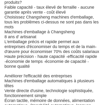
produits?
Faible capacité - taux élevé de ferraille - aucune
garantie après vente - coût élevé
Machine à emballer à plusieurs voies
Choisissez Changsheng machines d'emballage,
tous les problèmes ci-dessus ne sont pas dans les
mots
Machine déshydratante de machine à mettre sous env
Machines d'emballage à Changsheng
8 ans d' artisanat
L'emballage précis et rapide permet aux
Machine à compter les cartes
entreprises d'économiser du temps et de la main-
d'œuvre pour économiser 70% des coûts salariaux
Haute précision - haute capacité -efficacité rapide
Machines d'emballage
-économie de temps -économie de capacité -
bonne qualité
machine à cartonner
Améliorer l'efficacité des entreprises
Machines d'emballage automatiques à plusieurs
têtes
machine de remplissage
Vente directe d'usine, technologie sophistiquée,
fonctionnement simple
Écran tactile, mémoire de données, alimentation
machine de boulette