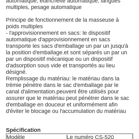
automatique, étanchéité automatique, langues
multiples, pesage automatique
Machine d'emballage de sacs à filets
Principe de fonctionnement de la masseuse à
poids multiples
- l'approvisionnement en sacs: le dispositif
machine à emballer de sac de maille
automatique d'approvisionnement en sacs
transporte les sacs d'emballage un par un jusqu'à
la position d'emballage.et sont séparés un par un
Machine à emballer verticale
par un dispositif mécanique ou un dispositif
d'adsorption sous vide et transportés au lieu
désigné.
Machine à emballer horizontale
Remplissage du matériau: le matériau dans la
trémie pénètre dans le sac d'emballage par le
canal d'alimentation.peuvent être utilisés pour
Machine d'emballage à comptage visuel
assurer que le matériau peut pénétrer dans le sac
d'emballage en douceur et uniformément afin
d'éviter le blocage ou l'accumulation du matériau
Machine à emballer des poids à plusieurs têtes
Spécification
Machine d'emballage de poudre
Modèle
Le numéro CS-520