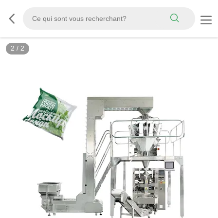
2
/
2