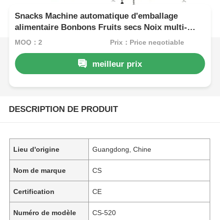
Snacks Machine automatique d'emballage
alimentaire Bonbons Fruits secs Noix multi-
fonction
MOQ：2
Prix：Price negotiable
meilleur prix
DESCRIPTION DE PRODUIT
Lieu d'origine
Guangdong, Chine
Nom de marque
CS
Certification
CE
Numéro de modèle
CS-520