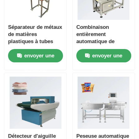
Séparateur de métaux
Combinaison
de matières
entièrement
plastiques à tubes
automatique de
multifonctionnels
peseuse-trieuse et
envoyer une
envoyer une
pour la séparation
détecteur de métaux
des granulés de
pour aliments, pour
demande
demande
plastique et des
raviolis chinois,
métaux alimentaires
biscuits et gâteaux
Détecteur d'aiguille
Peseuse automatique