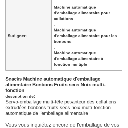
Machine automatique
d'emballage alimentaire pour
À propos de nous
collations
,
Machine automatique
Visite de l'usine
Surligner:
d'emballage alimentaire pour les
bonbons
,
Contrôle de qualité
Machine automatique
d'emballage alimentaire à
fonction multiple
Nous contacter
Snacks Machine automatique d'emballage
alimentaire Bonbons Fruits secs Noix multi-
nouvelles
fonction
description de:
Servo-emballage multi-tête pesanteur des collations
Les affaires
extrudées bonbons fruits secs noix multi-fonction
automatique de l'emballage alimentaire
Vous vous inquiétez encore de l'emballage de vos
Machines à emballer en rotation