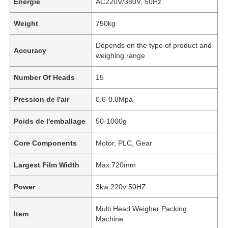
Énergie
AC220V/380V, 50Hz
Weight
750kg
Depends on the type of product and
Accuracy
weighing range
Number Of Heads
15
Pression de l'air
0.6-0.8Mpa
Poids de l'emballage
50-1000g
Core Components
Motor, PLC, Gear
À la maison
Largest Film Width
Max.720mm
Power
3kw 220v 50HZ
Produits
Multi Head Weigher Packing
Item
Machine
Vidéos