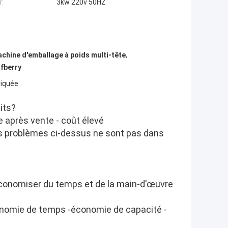
:
3kw 220v 50HZ
chine d'emballage à poids multi-tête
,
fberry
riquée
its?
ie après vente - coût élevé
s problèmes ci-dessus ne sont pas dans
'économiser du temps et de la main-d'œuvre
conomie de temps -économie de capacité -