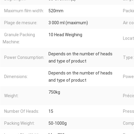
Maximum film width:
520mm
Packi
Plage de mesure:
3 000 ml (maximum)
Air c
Granule Packing
10 Head Weighing
Locat
Machine:
Depends on the number of heads
Power Consumption:
Type:
and type of product
Depends on the number of heads
Dimensions:
Power
and type of product
750kg
Weight:
Préci
Number Of Heads:
15
Pressi
Packing Weight:
50-1000g
Comp