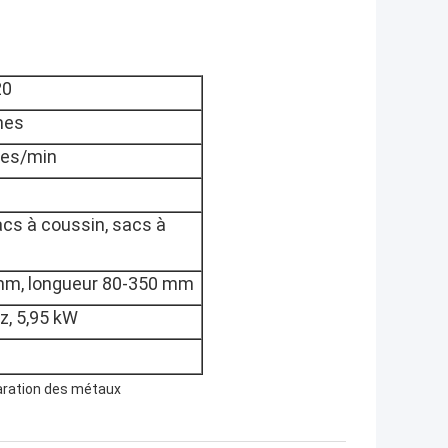
20
mes
ges/min
sacs à coussin, sacs à
mm, longueur 80-350 mm
z, 5,95 kW
aration des métaux