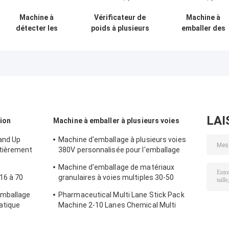
Machine à
Vérificateur de
Machine à
détecter les
poids à plusieurs
emballer des
métaux pour
têtes de fruits
bonbons en
l'habillement
secs, épices,
caoutchouc à
textile
chips de pommes
granules
de terre, pommes
verticales à têt
de terre et sacs
multiple
d'emballage
LAI
tion
Machine à emballer à plusieurs voies
and Up
Machine d'emballage à plusieurs voies
tièrement
380V personnalisée pour l'emballage
liquide des aliments et des boissons
Machine d'emballage de matériaux
16 à 70
granulaires à voies multiples 30-50
sacs/min automatique
emballage
Pharmaceutical Multi Lane Stick Pack
atique
Machine 2-10 Lanes Chemical Multi
Column