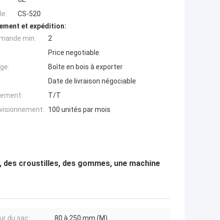
e:
CS-520
ement et expédition:
mande min:
2
Price negotiable
ge:
Boîte en bois à exporter
Date de livraison négociable
iement:
T/T
ovisionnement:
100 unités par mois
s, des croustilles, des gommes, une machine
ur du sac:
80 à 250 mm (M)