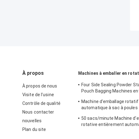
À propos
Machines à emballer en rota
Four Side Sealing Powder St
À propos de nous
Pouch Bagging Machines en
Visite de l'usine
automatiques
Machine d'emballage rotatif
Contrôle de qualité
automatique à sac à poules 
Nous contacter
sacs/min.
50 sacs/minute Machine d'
nouvelles
rotative entièrement autom
Plan du site
Granule poudre liquide