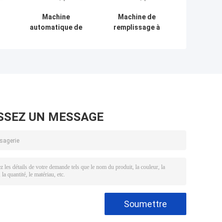
Machine
Machine de
automatique de
remplissage à
remplissage de
plusieurs têtes de
sacs à sacs
100 g à 1 kg
Gyoza à tête
e
multiple
SSEZ UN MESSAGE