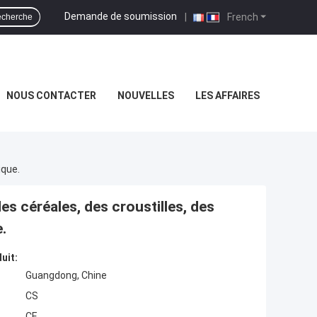
Demande de soumission
|
French
cherche
NOUS CONTACTER
NOUVELLES
LES AFFAIRES
ique.
es céréales, des croustilles, des
.
uit:
Guangdong, Chine
CS
CE