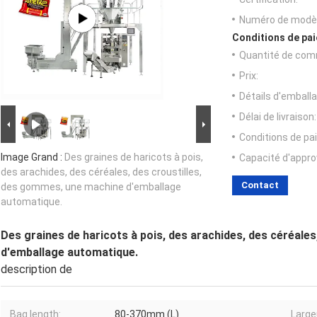
Numéro de modèl
Conditions de pai
Quantité de com
Prix:
Détails d'emballa
Délai de livraison:
Conditions de pa
Image Grand :
Des graines de haricots à pois,
Capacité d'appr
des arachides, des céréales, des croustilles,
Contact
des gommes, une machine d'emballage
automatique.
Des graines de haricots à pois, des arachides, des céréale
d'emballage automatique.
description de
Bag length:
80-370mm (L)
Large