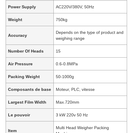
Power Supply
AC220V/380V, 50Hz
Weight
750kg
Depends on the type of product and
Accuracy
weighing range
Number Of Heads
15
Air Pressure
0.6-0.8MPa
Packing Weight
50-1000g
Composants de base
Moteur, PLC, vitesse
À la maison
Largest Film Width
Max.720mm
Produits
Le pouvoir
3 kW 220v 50 Hz
Multi Head Weigher Packing
Item
Vidéos