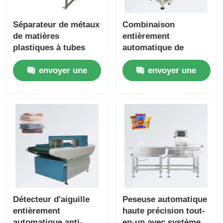
Séparateur de métaux
Combinaison
de matières
entièrement
plastiques à tubes
automatique de
multifonctionnels
peseuse-trieuse et
envoyer une
envoyer une
pour la séparation
détecteur de métaux
des granulés de
pour aliments, pour
demande
demande
plastique et des
raviolis chinois,
métaux alimentaires
biscuits et gâteaux
Détecteur d'aiguille
Peseuse automatique
entièrement
haute précision tout-
automatique anti-
en-un avec système