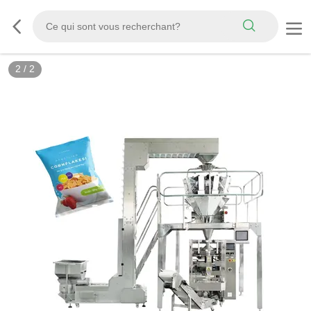
2
/
2