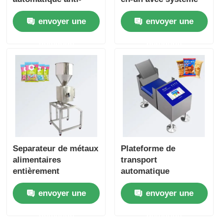
interférences pour
de rejet - Contrôle
envoyer une
envoyer une
vêtements en cuir,
pondéral industriel à
textiles et jouets
bande pour aliments
demande
demande
Separateur de métaux
Plateforme de
alimentaires
transport
entièrement
automatique
automatique
professionnelle à
envoyer une
envoyer une
Separateur de
bande de transport de
particules de
petite taille Balance
demande
demande
plastique
pour l'industrie