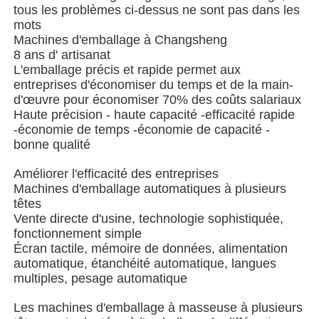
tous les problèmes ci-dessus ne sont pas dans les
mots
Machine à emballer à plusieurs voies
Machines d'emballage à Changsheng
8 ans d' artisanat
L'emballage précis et rapide permet aux
Machine déshydratante de machine à mettre sous env
entreprises d'économiser du temps et de la main-
d'œuvre pour économiser 70% des coûts salariaux
Haute précision - haute capacité -efficacité rapide
Machine à compter les cartes
-économie de temps -économie de capacité -
bonne qualité
Machines d'emballage
Améliorer l'efficacité des entreprises
Machines d'emballage automatiques à plusieurs
têtes
Vente directe d'usine, technologie sophistiquée,
machine à cartonner
fonctionnement simple
Écran tactile, mémoire de données, alimentation
automatique, étanchéité automatique, langues
machine de remplissage
multiples, pesage automatique
Les machines d'emballage à masseuse à plusieurs
machine de boulette