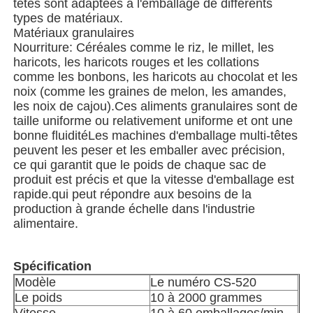
têtes sont adaptées à l'emballage de différents
types de matériaux.
Matériaux granulaires
Machine d'emballage de sacs à filets
Nourriture: Céréales comme le riz, le millet, les
haricots, les haricots rouges et les collations
comme les bonbons, les haricots au chocolat et les
machine à emballer de sac de maille
noix (comme les graines de melon, les amandes,
les noix de cajou).Ces aliments granulaires sont de
taille uniforme ou relativement uniforme et ont une
Machine à emballer verticale
bonne fluiditéLes machines d'emballage multi-têtes
peuvent les peser et les emballer avec précision,
ce qui garantit que le poids de chaque sac de
Machine à emballer horizontale
produit est précis et que la vitesse d'emballage est
rapide.qui peut répondre aux besoins de la
production à grande échelle dans l'industrie
Machine d'emballage à comptage visuel
alimentaire.
Machine à emballer des poids à plusieurs têtes
Spécification
Modèle
Le numéro CS-520
Le poids
10 à 2000 grammes
Machine d'emballage de poudre
Vitesse
10 à 60 emballages/min