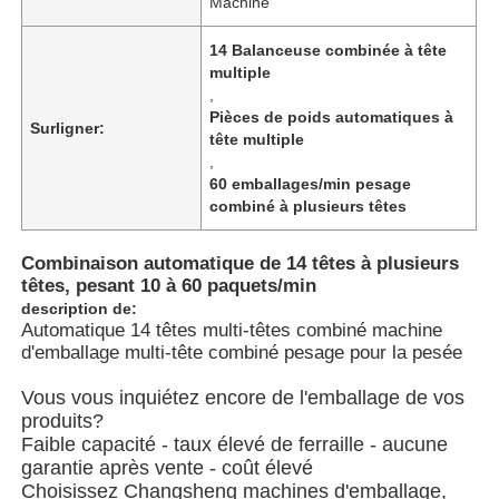
Machine
14 Balanceuse combinée à tête
À propos de nous
multiple
,
Pièces de poids automatiques à
Surligner:
Visite de l'usine
tête multiple
,
60 emballages/min pesage
Contrôle de qualité
combiné à plusieurs têtes
Combinaison automatique de 14 têtes à plusieurs
Nous contacter
têtes, pesant 10 à 60 paquets/min
description de:
Automatique 14 têtes multi-têtes combiné machine
nouvelles
d'emballage multi-tête combiné pesage pour la pesée
Vous vous inquiétez encore de l'emballage de vos
Les affaires
produits?
Faible capacité - taux élevé de ferraille - aucune
garantie après vente - coût élevé
Machines à emballer en rotation
Choisissez Changsheng machines d'emballage,