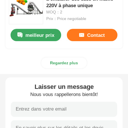
220V à phase unique
MOQ：2
Machine à emballer à plusieurs voies
Prix：Price negotiable
Machine déshydratante de machine à mettre sous env
meilleur prix
Contact
Machine à compter les cartes
Regardez plus
Machines d'emballage
Laisser un message
machine à cartonner
Nous vous rappellerons bientôt!
machine de remplissage
machine de boulette