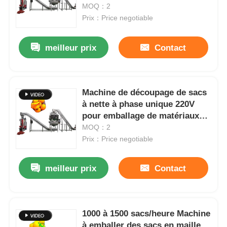
en maille
MOQ：2
Prix：Price negotiable
À propos de nous
meilleur prix
Contact
Visite de l'usine
Machine de découpage de sacs
Contrôle de qualité
à nette à phase unique 220V
pour emballage de matériaux
Nous contacter
en vrac
MOQ：2
Prix：Price negotiable
nouvelles
meilleur prix
Contact
Les affaires
1000 à 1500 sacs/heure Machine
Machines à emballer en rotation
à emballer des sacs en maille