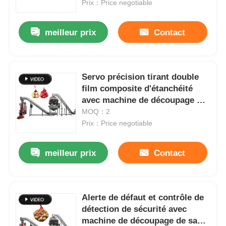
Prix：Price negotiable
meilleur prix
Contact
Servo précision tirant double
film composite d'étanchéité
avec machine de découpage de
sac de filet
MOQ：2
Prix：Price negotiable
meilleur prix
Contact
À la maison
Produits
Alerte de défaut et contrôle de
détection de sécurité avec
machine de découpage de sacs
Vidéos