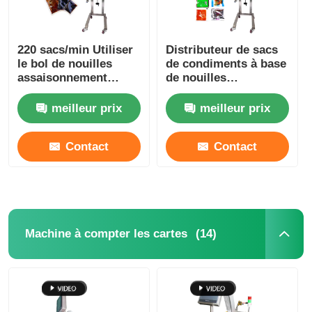
220 sacs/min Utiliser
Distributeur de sacs
le bol de nouilles
de condiments à base
assaisonnement
de nouilles
emballage
instantanées 200-
distributeur en acier
220V à phase unique
meilleur prix
meilleur prix
inoxydable
100 paquets/minute
Contact
Contact
(14)
Machine à compter les cartes