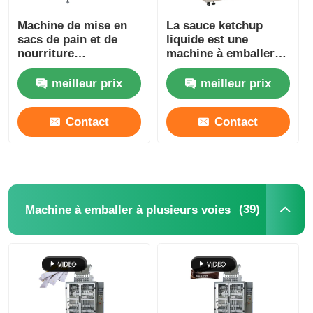
Machine de mise en
La sauce ketchup
Autre appareil
sacs de pain et de
liquide est une
nourriture
machine à emballer
entièrement
automatique
Services de transformation des emballages
automatique 13-40
horizontale.
meilleur prix
meilleur prix
sacs/minute
Matériau d'emballage
Contact
Contact
Ligne de production spécialisée
(39)
Machine à emballer à plusieurs voies