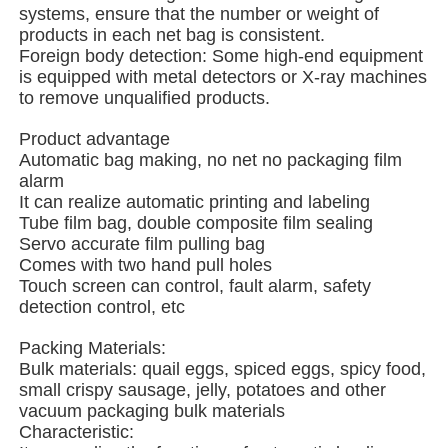
systems, ensure that the number or weight of
products in each net bag is consistent.
Machine à emballer à plusieurs voies
Foreign body detection: Some high-end equipment
is equipped with metal detectors or X-ray machines
to remove unqualified products.
Machine déshydratante de machine à mettre sous env
Product advantage
Automatic bag making, no net no packaging film
Machine à compter les cartes
alarm
It can realize automatic printing and labeling
Tube film bag, double composite film sealing
Machines d'emballage
Servo accurate film pulling bag
Comes with two hand pull holes
Touch screen can control, fault alarm, safety
detection control, etc
machine à cartonner
Packing Materials:
Bulk materials: quail eggs, spiced eggs, spicy food,
machine de remplissage
small crispy sausage, jelly, potatoes and other
vacuum packaging bulk materials
Characteristic:
machine de boulette