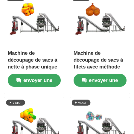
Machine de
Machine de
découpage de sacs à
découpage de sacs à
nette à phase unique
filets avec méthode
220V pour emballage
de double liaison en
envoyer une
envoyer une
de matériaux en vrac
acier inoxydable 304
demande
demande