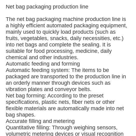
Net bag packaging production line
À propos de nous
The net bag packaging machine production line is
a highly efficient automated packaging equipment,
mainly used to quickly load products (such as
Visite de l'usine
fruits, vegetables, snacks, daily necessities, etc.)
into net bags and complete the sealing. It is
suitable for food processing, medicine, daily
Contrôle de qualité
chemical and other industries.
Automatic feeding and forming
Automatic feeding system: The items to be
Nous contacter
packaged are transported to the production line in
an orderly manner through devices such as
vibration plates and conveyor belts.
nouvelles
Net bag forming: According to the preset
specifications, plastic nets, fiber nets or other
flexible materials are automatically made into net
Les affaires
bag shapes.
Accurate filling and metering
Quantitative filling: Through weighing sensors,
Machines à emballer en rotation
volumetric metering devices or visual recognition