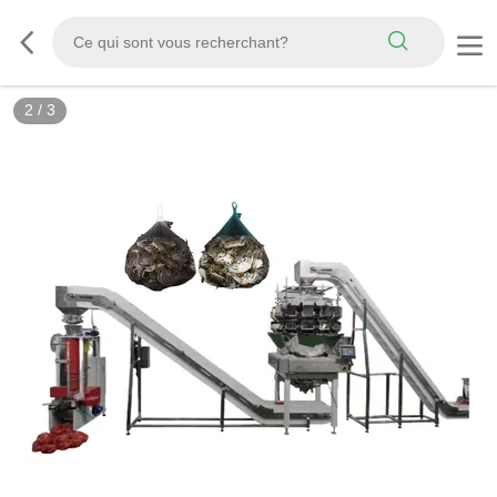
2
/
3