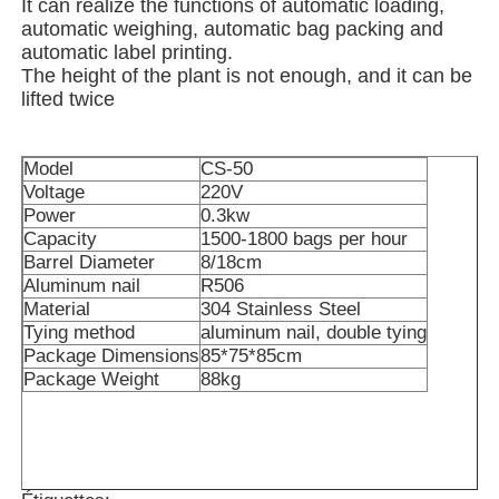
It can realize the functions of automatic loading,
automatic weighing, automatic bag packing and
automatic label printing.
Machine d'emballage de sacs à filets
The height of the plant is not enough, and it can be
lifted twice
machine à emballer de sac de maille
Model
CS-50
Voltage
220V
Machine à emballer verticale
Power
0.3kw
Capacity
1500-1800 bags per hour
Barrel Diameter
8/18cm
Machine à emballer horizontale
Aluminum nail
R506
Material
304 Stainless Steel
Tying method
aluminum nail, double tying
Machine d'emballage à comptage visuel
Package Dimensions
85*75*85cm
Package Weight
88kg
Machine à emballer des poids à plusieurs têtes
Machine d'emballage de poudre