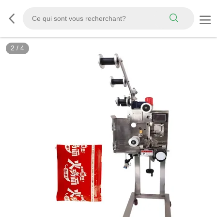
2
/
4