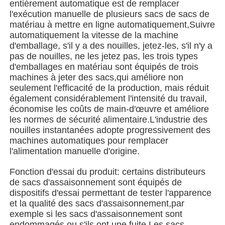
entièrement automatique est de remplacer
l'exécution manuelle de plusieurs sacs de sacs de
matériau à mettre en ligne automatiquement,Suivre
Machine à emballer à plusieurs voies
automatiquement la vitesse de la machine
d'emballage, s'il y a des nouilles, jetez-les, s'il n'y a
pas de nouilles, ne les jetez pas, les trois types
Machine déshydratante de machine à mettre sous env
d'emballages en matériau sont équipés de trois
machines à jeter des sacs,qui améliore non
seulement l'efficacité de la production, mais réduit
Machine à compter les cartes
également considérablement l'intensité du travail,
économise les coûts de main-d'œuvre et améliore
les normes de sécurité alimentaire.L'industrie des
Machines d'emballage
nouilles instantanées adopte progressivement des
machines automatiques pour remplacer
l'alimentation manuelle d'origine.
machine à cartonner
Fonction d'essai du produit: certains distributeurs
de sacs d'assaisonnement sont équipés de
machine de remplissage
dispositifs d'essai permettant de tester l'apparence
et la qualité des sacs d'assaisonnement,par
exemple si les sacs d'assaisonnement sont
machine de boulette
endommagés ou s'ils ont une fuite.Les sacs