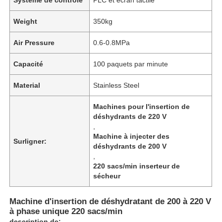
Weight
350kg
Air Pressure
0.6-0.8MPa
Capacité
100 paquets par minute
Material
Stainless Steel
Machines pour l'insertion de
déshydrants de 220 V
,
Machine à injecter des
Surligner:
déshydrants de 200 V
À la maison
,
220 sacs/min inserteur de
sécheur
Produits
Machine d'insertion de déshydratant de 200 à 220 V
à phase unique 220 sacs/min
Vidéos
description de: