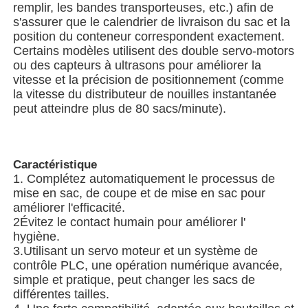
remplir, les bandes transporteuses, etc.) afin de
s'assurer que le calendrier de livraison du sac et la
Autre appareil
position du conteneur correspondent exactement.
Certains modèles utilisent des double servo-motors
ou des capteurs à ultrasons pour améliorer la
Services de transformation des emballages
vitesse et la précision de positionnement (comme
la vitesse du distributeur de nouilles instantanée
peut atteindre plus de 80 sacs/minute).
Matériau d'emballage
Ligne de production spécialisée
Caractéristique
1. Complétez automatiquement le processus de
mise en sac, de coupe et de mise en sac pour
améliorer l'efficacité.
2Évitez le contact humain pour améliorer l'
hygiène.
3.Utilisant un servo moteur et un système de
contrôle PLC, une opération numérique avancée,
simple et pratique, peut changer les sacs de
différentes tailles.