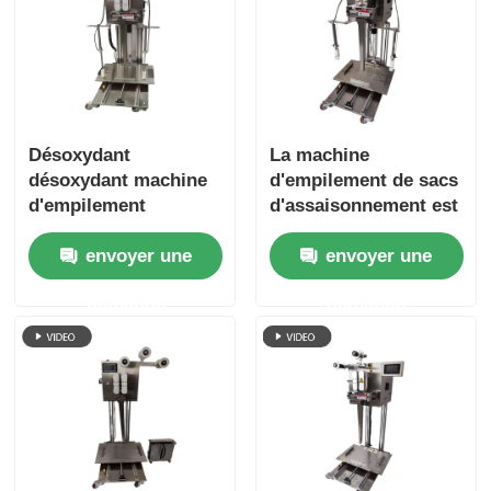
Désoxydant
La machine
désoxydant machine
d'empilement de sacs
d'empilement
d'assaisonnement est
automatique de sacs
utilisée pour les
envoyer une
envoyer une
à haute efficacité
équipements
réduire les coûts
d'emballage
demande
demande
automatisés dans
l'industrie de la
transformation des
aliments.