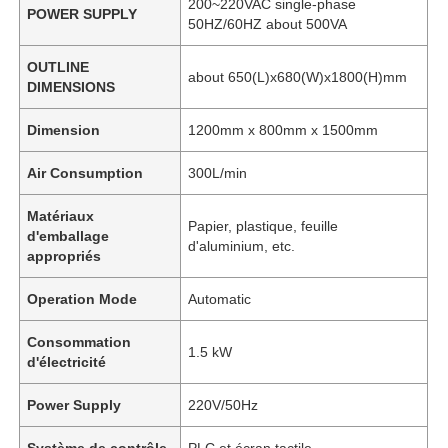
200~220VAC single-phase
POWER SUPPLY
50HZ/60HZ about 500VA
OUTLINE
about 650(L)x680(W)x1800(H)mm
DIMENSIONS
Dimension
1200mm x 800mm x 1500mm
Air Consumption
300L/min
Matériaux
Papier, plastique, feuille
d'emballage
d'aluminium, etc.
appropriés
Operation Mode
Automatic
Consommation
1.5 kW
d'électricité
Power Supply
220V/50Hz
Système de contrôle
PLC et écran tactile