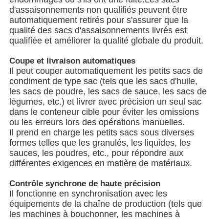
d'assaisonnements non qualifiés peuvent être
automatiquement retirés pour s'assurer que la
Machine d'emballage de sacs à filets
qualité des sacs d'assaisonnements livrés est
qualifiée et améliorer la qualité globale du produit.
machine à emballer de sac de maille
Coupe et livraison automatiques
Il peut couper automatiquement les petits sacs de
condiment de type sac (tels que les sacs d'huile,
Machine à emballer verticale
les sacs de poudre, les sacs de sauce, les sacs de
légumes, etc.) et livrer avec précision un seul sac
dans le conteneur cible pour éviter les omissions
Machine à emballer horizontale
ou les erreurs lors des opérations manuelles.
Il prend en charge les petits sacs sous diverses
formes telles que les granulés, les liquides, les
Machine d'emballage à comptage visuel
sauces, les poudres, etc., pour répondre aux
différentes exigences en matière de matériaux.
Machine à emballer des poids à plusieurs têtes
Contrôle synchrone de haute précision
Il fonctionne en synchronisation avec les
équipements de la chaîne de production (tels que
Machine d'emballage de poudre
les machines à bouchonner, les machines à