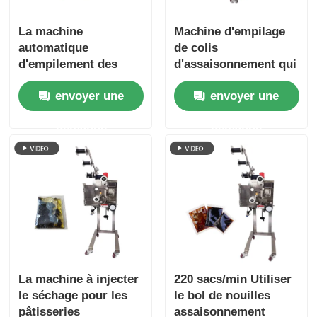
La machine
Machine d'empilage
automatique
de colis
d'empilement des
d'assaisonnement qui
sacs pour éviter la
s'empile
envoyer une
envoyer une
pollution secondaire
automatiquement et
soigneusement sans
demande
demande
empiler
manuellement
La machine à injecter
220 sacs/min Utiliser
le séchage pour les
le bol de nouilles
pâtisseries
assaisonnement