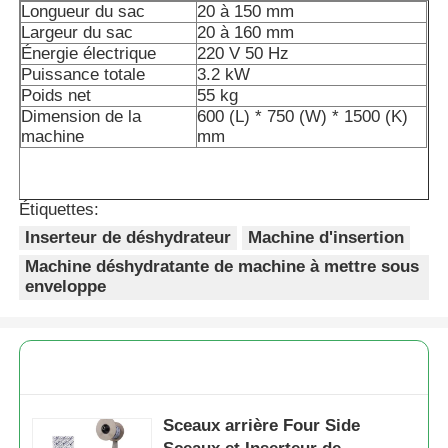
Longueur du sac
20 à 150 mm
Largeur du sac
20 à 160 mm
Machine d'emballage de sacs à filets
Énergie électrique
220 V 50 Hz
Puissance totale
3.2 kW
Poids net
55 kg
machine à emballer de sac de maille
Dimension de la
600 (L) * 750 (W) * 1500 (K)
machine
mm
Machine à emballer verticale
Étiquettes:
Inserteur de déshydrateur
Machine d'insertion
Machine à emballer horizontale
Machine déshydratante de machine à mettre sous
enveloppe
Machine d'emballage à comptage visuel
Machine à emballer des poids à plusieurs têtes
Sceaux arrière Four Side
Machine d'emballage de poudre