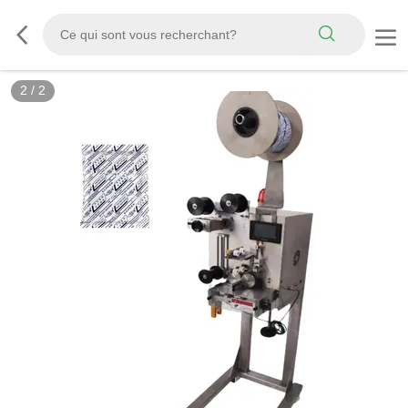
2
/
2