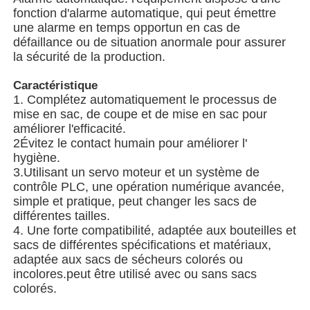
fonction d'alarme automatique, qui peut émettre
une alarme en temps opportun en cas de
Machine à emballer à plusieurs voies
défaillance ou de situation anormale pour assurer
la sécurité de la production.
Machine déshydratante de machine à mettre sous env
Caractéristique
1. Complétez automatiquement le processus de
mise en sac, de coupe et de mise en sac pour
Machine à compter les cartes
améliorer l'efficacité.
2Évitez le contact humain pour améliorer l'
hygiène.
Machines d'emballage
3.Utilisant un servo moteur et un système de
contrôle PLC, une opération numérique avancée,
simple et pratique, peut changer les sacs de
machine à cartonner
différentes tailles.
4. Une forte compatibilité, adaptée aux bouteilles et
sacs de différentes spécifications et matériaux,
machine de remplissage
adaptée aux sacs de sécheurs colorés ou
incolores.peut être utilisé avec ou sans sacs
colorés.
machine de boulette