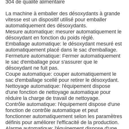
304 de qualité alimentaire
La machine à emballer des désoxydants à grande
À propos de nous
vitesse est un dispositif utilisé pour emballer
automatiquement des désoxydants.
Mesure automatique: mesurer automatiquement le
Visite de l'usine
désoxydant en fonction du poids réglé.
Emballage automatique: le désoxydant mesuré est
automatiquement placé dans le sac d'emballage.
Contrôle de qualité
Fermeture automatique: Fermer automatiquement
le sac d'emballage pour s'assurer que le
désoxydant ne fuit pas.
Nous contacter
Coupe automatique: couper automatiquement le
sac d'emballage scellé pour retirer le désoxydant.
Nettoyage automatique: l'équipement dispose
nouvelles
d'une fonction de nettoyage automatique pour
réduire la charge de travail de nettoyage.
Contrôle automatique: l'équipement dispose d'une
Les affaires
fonction de contrôle automatique et peut
fonctionner automatiquement selon les paramètres
définis pour améliorer l'efficacité de la production.
Machines à emballer en rotation
Alarme automatique: l'équipement dispose d'une