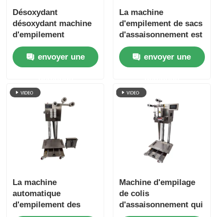
Désoxydant
La machine
désoxydant machine
d'empilement de sacs
d'empilement
d'assaisonnement est
automatique de sacs
utilisée pour les
envoyer une
envoyer une
à haute efficacité
équipements
réduire les coûts
d'emballage
demande
demande
automatisés dans
l'industrie de la
transformation des
aliments.
La machine
Machine d'empilage
automatique
de colis
d'empilement des
d'assaisonnement qui
sacs pour éviter la
s'empile