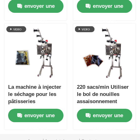
envoyer une
envoyer une
pollution secondaire
automatiquement et
soigneusement sans
demande
demande
empiler
manuellement
La machine à injecter
220 sacs/min Utiliser
le séchage pour les
le bol de nouilles
pâtisseries
assaisonnement
instantanées 220
emballage
envoyer une
envoyer une
sacs/min
distributeur en acier
inoxydable
demande
demande