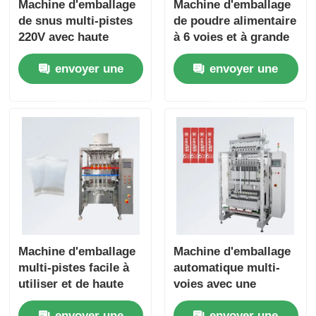
Machine d'emballage
Machine d'emballage
de snus multi-pistes
de poudre alimentaire
220V avec haute
à 6 voies et à grande
performance
vitesse, anti-
envoyer une
envoyer une
d'étanchéité et 1 an
poussière, pour
de garantie pour
assaisonnement et
demande
demande
l'industrie alimentaire
substituts de repas
Machine d'emballage
Machine d'emballage
multi-pistes facile à
automatique multi-
utiliser et de haute
voies avec une
précision avec
vitesse de 30-50
envoyer une
envoyer une