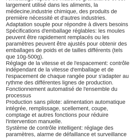
largement utilisé dans les aliments, la
médecine,industrie chimique, des produits de
Machine à emballer à plusieurs voies
première nécessité et d'autres industries.
Adaptation souple pour répondre à divers besoins
Spécifications d'emballage réglables: les moules
Machine déshydratante de machine à mettre sous env
peuvent être rapidement remplacés ou les
paramètres peuvent être ajustés pour obtenir des
emballages de poids et de tailles différents (tels
Machine à compter les cartes
que 10g-500g).
Réglage de la vitesse et de l'espacement: contrôle
indépendant de la vitesse d'emballage et de
Machines d'emballage
l'espacement de chaque rangée pour s'adapter au
rythme des différentes lignes de production.
Fonctionnement automatisé de l'ensemble du
machine à cartonner
processus
Production sans pilote: alimentation automatique
intégrée, remplissage, scellement, coupe,
machine de remplissage
comptage et autres fonctions pour réduire
l'intervention manuelle.
Système de contrôle intelligent: réglage des
machine de boulette
paramètres, alarme de défaillance et surveillance