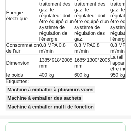
traitement des
traitement des
traitemen
gaz, le
gaz, le
gaz, le
Énergie
Autre appareil
régulateur doit
régulateur doit
régulateu
électrique
être équipé d'un
être équipé d'un
être équi
système de
système de
système 
Services de transformation des emballages
régulation de
régulation des
régulatio
l'énergie.
gaz.
l'énergie.
Consommation
0.8 MPA 0,8
0.8 MPA0,8
0.8 MPA 
Matériau d'emballage
de l'air
m'/min
m'/min
m'/min
La taille 
1385*918*2005
1685*1300*2005
Dimension
l'appareil
mm
mm
Ligne de production spécialisée
être indi
le poids
400 kg
600 kg
950 kg
Étiquettes:
Machine à emballer à plusieurs voies
Machine à emballer des sachets
Machine à emballer multi de fonction