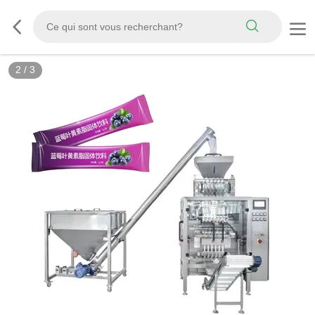
2
/
3