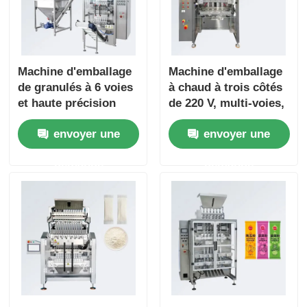
Machine d'emballage
Machine d'emballage
de granulés à 6 voies
à chaud à trois côtés
et haute précision
de 220 V, multi-voies,
pour un emballage
pour café instantané
envoyer une
envoyer une
multi-voies facile à
et poudre
utiliser de granulés
d'assaisonnement
demande
demande
de glutamate
monosodique, de
vitamines, de café et
de bonbons