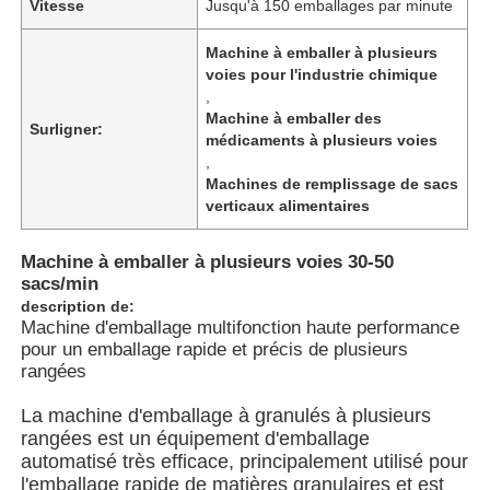
Vitesse
Jusqu'à 150 emballages par minute
Machine à emballer à plusieurs
À propos de nous
voies pour l'industrie chimique
,
Machine à emballer des
Surligner:
Visite de l'usine
médicaments à plusieurs voies
,
Machines de remplissage de sacs
Contrôle de qualité
verticaux alimentaires
Machine à emballer à plusieurs voies 30-50
Nous contacter
sacs/min
description de:
Machine d'emballage multifonction haute performance
nouvelles
pour un emballage rapide et précis de plusieurs
rangées
Les affaires
La machine d'emballage à granulés à plusieurs
rangées est un équipement d'emballage
automatisé très efficace, principalement utilisé pour
Machines à emballer en rotation
l'emballage rapide de matières granulaires et est