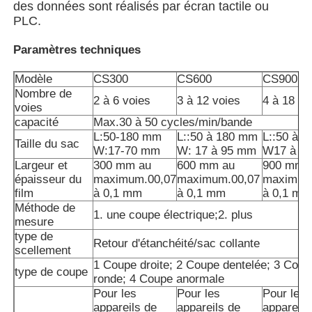
des données sont réalisés par écran tactile ou
PLC.
Machine d'emballage de sacs à filets
Paramètres techniques
machine à emballer de sac de maille
Modèle
CS300
CS600
CS900
Nombre de
2 à 6 voies
3 à 12 voies
4 à 18 vo
voies
Machine à emballer verticale
capacité
Max.30 à 50 cycles/min/bande
L:50-180 mm
L::50 à 180 mm
L::50 à 
Taille du sac
W:17-70 mm
W: 17 à 95 mm
W17 à 1
Largeur et
300 mm au
600 mm au
900 mm 
Machine à emballer horizontale
épaisseur du
maximum.00,07
maximum.00,07
maximum
film
à 0,1 mm
à 0,1 mm
à 0,1 mm
Méthode de
Machine d'emballage à comptage visuel
1. une coupe électrique;2. plus
mesure
type de
Retour d'étanchéité/sac collante
scellement
Machine à emballer des poids à plusieurs têtes
1 Coupe droite; 2 Coupe dentelée; 3 Coup
type de coupe
ronde; 4 Coupe anormale
Pour les
Pour les
Pour les
Machine d'emballage de poudre
appareils de
appareils de
appareils