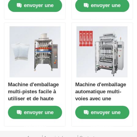
envoyer une
envoyer une
d'étanchéité et 1 an
poussière, pour
de garantie pour
assaisonnement et
demande
demande
l'industrie alimentaire
substituts de repas
Machine d'emballage
Machine d'emballage
multi-pistes facile à
automatique multi-
utiliser et de haute
voies avec une
précision avec
vitesse de 30-50
envoyer une
envoyer une
emballage de poudre
sachets/min/voie,
multi-rangées à
économie d'énergie et
demande
demande
économie d'énergie
facile à utiliser pour
l'emballage de