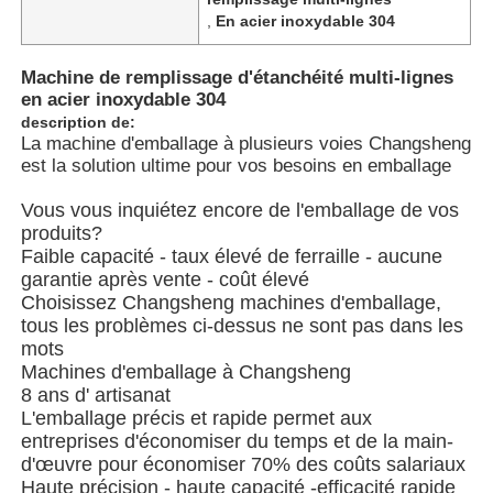
,
En acier inoxydable 304
À propos de nous
Machine de remplissage d'étanchéité multi-lignes
en acier inoxydable 304
description de:
Visite de l'usine
La machine d'emballage à plusieurs voies Changsheng
est la solution ultime pour vos besoins en emballage
Contrôle de qualité
Vous vous inquiétez encore de l'emballage de vos
produits?
Faible capacité - taux élevé de ferraille - aucune
Nous contacter
garantie après vente - coût élevé
Choisissez Changsheng machines d'emballage,
tous les problèmes ci-dessus ne sont pas dans les
nouvelles
mots
Machines d'emballage à Changsheng
8 ans d' artisanat
Les affaires
L'emballage précis et rapide permet aux
entreprises d'économiser du temps et de la main-
d'œuvre pour économiser 70% des coûts salariaux
Machines à emballer en rotation
Haute précision - haute capacité -efficacité rapide