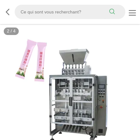
2
/
4