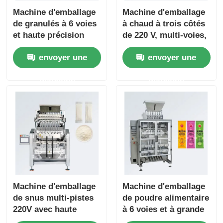
Machine d'emballage
Machine d'emballage
de granulés à 6 voies
à chaud à trois côtés
et haute précision
de 220 V, multi-voies,
pour un emballage
pour café instantané
envoyer une
envoyer une
multi-voies facile à
et poudre
utiliser de granulés
d'assaisonnement
demande
demande
de glutamate
monosodique, de
vitamines, de café et
de bonbons
Machine d'emballage
Machine d'emballage
de snus multi-pistes
de poudre alimentaire
220V avec haute
à 6 voies et à grande
performance
vitesse, anti-