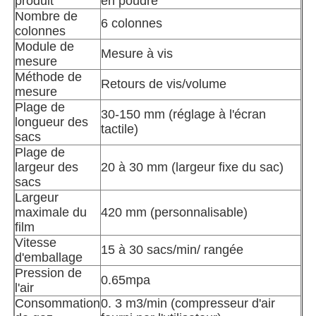
produit
en poudre
Nombre de
6 colonnes
colonnes
Autre appareil
Module de
Mesure à vis
mesure
Services de transformation des emballages
Méthode de
Retours de vis/volume
mesure
Plage de
30-150 mm (réglage à l'écran
Matériau d'emballage
longueur des
tactile)
sacs
Plage de
Ligne de production spécialisée
largeur des
20 à 30 mm (largeur fixe du sac)
sacs
Largeur
maximale du
420 mm (personnalisable)
film
Vitesse
15 à 30 sacs/min/ rangée
d'emballage
Pression de
0.65mpa
l'air
Consommation
0. 3 m3/min (compresseur d'air