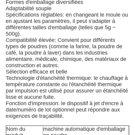
Formes d'emballage diversifiées
Adaptabilité souple
Spécifications réglables: en changeant le moule ou
Machine d'emballage de sacs à filets
en ajustant les paramètres, il peut s'adapter à
différentes tailles d'emballage (telles que 5g ~
500g).
machine à emballer de sac de maille
Compatibilité élevée: Convient pour différents
types de poudres (comme la farine, la poudre de
café, la poudre à laver) dans les industries
Machine à emballer verticale
alimentaire, médicale, chimique, des matériaux de
construction et autres.
Sélection efficace et belle
Machine à emballer horizontale
Technologie d'étanchéité thermique: le chauffage à
température constante ou l'étanchéité thermique
par impulsion est utilisé pour assurer un étanchéité
Machine d'emballage à comptage visuel
lisse et aucune fuite.
Fonction d'impression: le dispositif à jet d'encre à
date/numéro de lot optionnel peut répondre aux
Machine à emballer des poids à plusieurs têtes
exigences de traçabilité.
Nom du
machine automatique d'emballage
Machine d'emballage de poudre