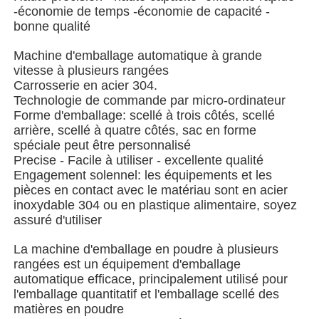
-économie de temps -économie de capacité -
bonne qualité
Machine à emballer à plusieurs voies
Machine d'emballage automatique à grande
vitesse à plusieurs rangées
Machine déshydratante de machine à mettre sous env
Carrosserie en acier 304.
Technologie de commande par micro-ordinateur
Forme d'emballage: scellé à trois côtés, scellé
Machine à compter les cartes
arrière, scellé à quatre côtés, sac en forme
spéciale peut être personnalisé
Precise - Facile à utiliser - excellente qualité
Machines d'emballage
Engagement solennel: les équipements et les
pièces en contact avec le matériau sont en acier
inoxydable 304 ou en plastique alimentaire, soyez
machine à cartonner
assuré d'utiliser
La machine d'emballage en poudre à plusieurs
machine de remplissage
rangées est un équipement d'emballage
automatique efficace, principalement utilisé pour
l'emballage quantitatif et l'emballage scellé des
machine de boulette
matières en poudre