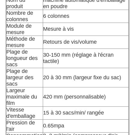
produit
en poudre
Nombre de
Autre appareil
6 colonnes
colonnes
Module de
Mesure à vis
mesure
Services de transformation des emballages
Méthode de
Retours de vis/volume
mesure
Matériau d'emballage
Plage de
30-150 mm (réglage à l'écran
longueur des
tactile)
sacs
Ligne de production spécialisée
Plage de
largeur des
20 à 30 mm (largeur fixe du sac)
sacs
Largeur
maximale du
420 mm (personnalisable)
film
Vitesse
15 à 30 sacs/min/ rangée
d'emballage
Pression de
0.65mpa
l'air