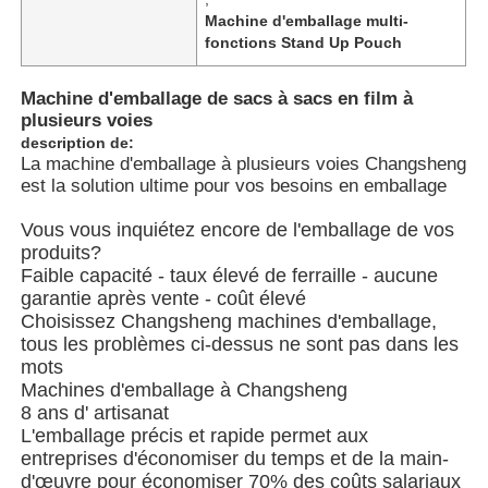
Machine d'emballage multi-
fonctions Stand Up Pouch
À propos de nous
Machine d'emballage de sacs à sacs en film à
plusieurs voies
Visite de l'usine
description de:
La machine d'emballage à plusieurs voies Changsheng
est la solution ultime pour vos besoins en emballage
Contrôle de qualité
Vous vous inquiétez encore de l'emballage de vos
produits?
Nous contacter
Faible capacité - taux élevé de ferraille - aucune
garantie après vente - coût élevé
Choisissez Changsheng machines d'emballage,
nouvelles
tous les problèmes ci-dessus ne sont pas dans les
mots
Machines d'emballage à Changsheng
Les affaires
8 ans d' artisanat
L'emballage précis et rapide permet aux
entreprises d'économiser du temps et de la main-
Machines à emballer en rotation
d'œuvre pour économiser 70% des coûts salariaux