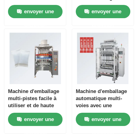
performance
vitesse, anti-
envoyer une
envoyer une
d'étanchéité et 1 an
poussière, pour
de garantie pour
assaisonnement et
demande
demande
l'industrie alimentaire
substituts de repas
Machine d'emballage
Machine d'emballage
multi-pistes facile à
automatique multi-
utiliser et de haute
voies avec une
précision avec
vitesse de 30-50
envoyer une
envoyer une
emballage de poudre
sachets/min/voie,
multi-rangées à
économie d'énergie et
demande
demande
économie d'énergie
facile à utiliser pour