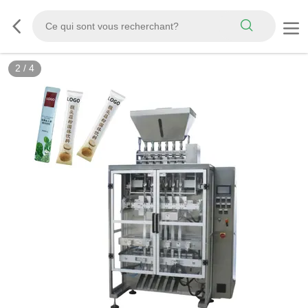
2
/
4