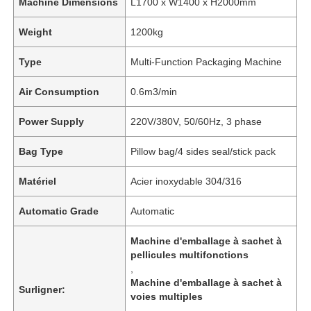
Machine Dimensions
L1700 x W1400 x H2000mm
Weight
1200kg
Type
Multi-Function Packaging Machine
Air Consumption
0.6m3/min
Power Supply
220V/380V, 50/60Hz, 3 phase
Bag Type
Pillow bag/4 sides seal/stick pack
Matériel
Acier inoxydable 304/316
Automatic Grade
Automatic
À la maison
Machine d'emballage à sachet à
pellicules multifonctions
Produits
,
Machine d'emballage à sachet à
Surligner:
voies multiples
Vidéos
,