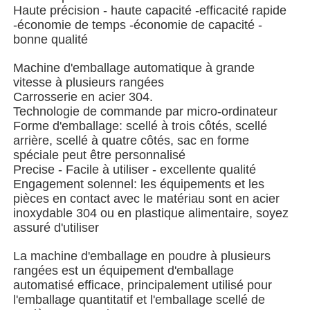
Haute précision - haute capacité -efficacité rapide
-économie de temps -économie de capacité -
Machine à emballer à plusieurs voies
bonne qualité
Machine d'emballage automatique à grande
Machine déshydratante de machine à mettre sous env
vitesse à plusieurs rangées
Carrosserie en acier 304.
Technologie de commande par micro-ordinateur
Machine à compter les cartes
Forme d'emballage: scellé à trois côtés, scellé
arrière, scellé à quatre côtés, sac en forme
spéciale peut être personnalisé
Machines d'emballage
Precise - Facile à utiliser - excellente qualité
Engagement solennel: les équipements et les
pièces en contact avec le matériau sont en acier
machine à cartonner
inoxydable 304 ou en plastique alimentaire, soyez
assuré d'utiliser
La machine d'emballage en poudre à plusieurs
machine de remplissage
rangées est un équipement d'emballage
automatisé efficace, principalement utilisé pour
l'emballage quantitatif et l'emballage scellé de
machine de boulette