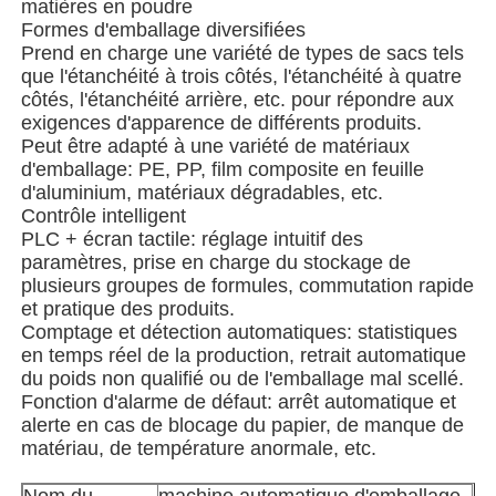
matières en poudre
Formes d'emballage diversifiées
Prend en charge une variété de types de sacs tels
Machine d'emballage de sacs à filets
que l'étanchéité à trois côtés, l'étanchéité à quatre
côtés, l'étanchéité arrière, etc. pour répondre aux
exigences d'apparence de différents produits.
machine à emballer de sac de maille
Peut être adapté à une variété de matériaux
d'emballage: PE, PP, film composite en feuille
d'aluminium, matériaux dégradables, etc.
Machine à emballer verticale
Contrôle intelligent
PLC + écran tactile: réglage intuitif des
paramètres, prise en charge du stockage de
Machine à emballer horizontale
plusieurs groupes de formules, commutation rapide
et pratique des produits.
Comptage et détection automatiques: statistiques
Machine d'emballage à comptage visuel
en temps réel de la production, retrait automatique
du poids non qualifié ou de l'emballage mal scellé.
Fonction d'alarme de défaut: arrêt automatique et
Machine à emballer des poids à plusieurs têtes
alerte en cas de blocage du papier, de manque de
matériau, de température anormale, etc.
Machine d'emballage de poudre
Nom du
machine automatique d'emballage