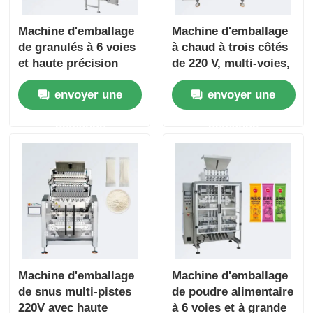
Machine d'emballage
Machine d'emballage
de granulés à 6 voies
à chaud à trois côtés
et haute précision
de 220 V, multi-voies,
pour un emballage
pour café instantané
envoyer une
envoyer une
multi-voies facile à
et poudre
utiliser de granulés
d'assaisonnement
demande
demande
de glutamate
monosodique, de
vitamines, de café et
de bonbons
Machine d'emballage
Machine d'emballage
de snus multi-pistes
de poudre alimentaire
220V avec haute
à 6 voies et à grande