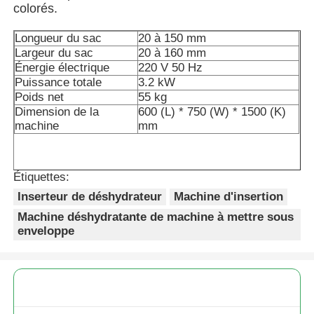
colorés.
Machine d'emballage de sacs à filets
Longueur du sac
20 à 150 mm
Largeur du sac
20 à 160 mm
Énergie électrique
220 V 50 Hz
machine à emballer de sac de maille
Puissance totale
3.2 kW
Poids net
55 kg
Dimension de la
600 (L) * 750 (W) * 1500 (K)
Machine à emballer verticale
machine
mm
Machine à emballer horizontale
Étiquettes:
Inserteur de déshydrateur
Machine d'insertion
Machine d'emballage à comptage visuel
Machine déshydratante de machine à mettre sous
enveloppe
Machine à emballer des poids à plusieurs têtes
Machine d'emballage de poudre