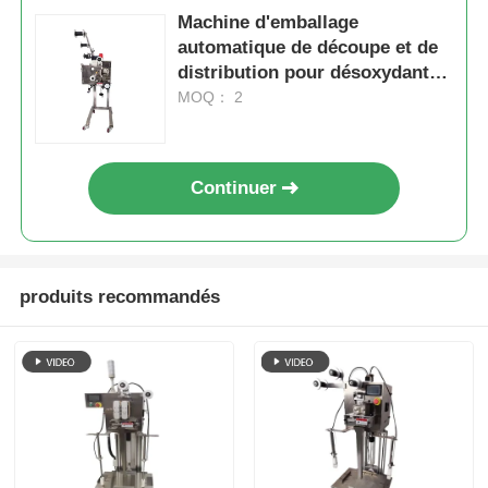
Machine d'emballage
Autre appareil
automatique de découpe et de
distribution pour désoxydant
d'assaisonnement machine de
MOQ： 2
Services de transformation des emballages
livraison de colis
Matériau d'emballage
Continuer
Ligne de production spécialisée
produits recommandés