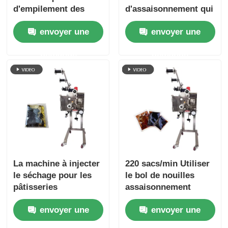
d'empilement des
d'assaisonnement qui
sacs pour éviter la
s'empile
envoyer une
envoyer une
pollution secondaire
automatiquement et
soigneusement sans
demande
demande
empiler
manuellement
La machine à injecter
220 sacs/min Utiliser
le séchage pour les
le bol de nouilles
pâtisseries
assaisonnement
instantanées 220
emballage
envoyer une
envoyer une
sacs/min
distributeur en acier
inoxydable