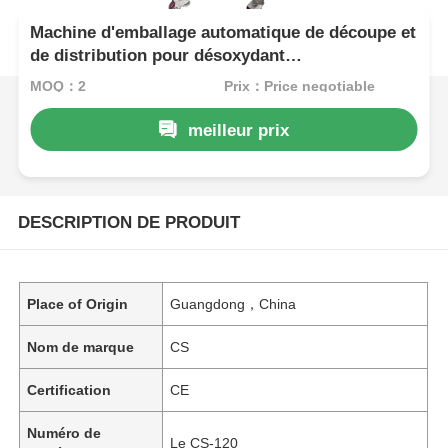
Machine d'emballage automatique de découpe et
de distribution pour désoxydant
d'assaisonnement machine de livraison de colis
MOQ：2
Prix：Price negotiable
meilleur prix
DESCRIPTION DE PRODUIT
Place of Origin
Guangdong，China
Nom de marque
CS
Certification
CE
Numéro de
Le CS-120