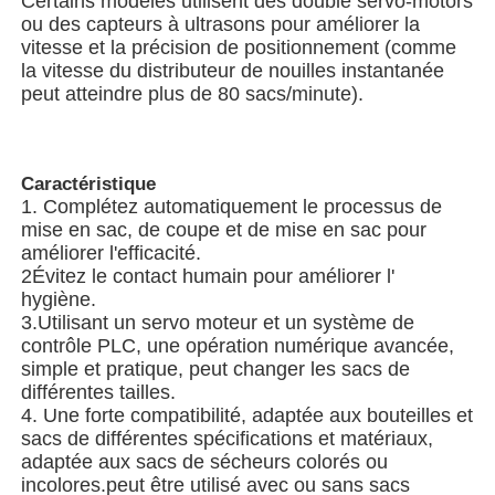
Certains modèles utilisent des double servo-motors
ou des capteurs à ultrasons pour améliorer la
vitesse et la précision de positionnement (comme
Machine à emballer à plusieurs voies
la vitesse du distributeur de nouilles instantanée
peut atteindre plus de 80 sacs/minute).
Machine déshydratante de machine à mettre sous env
Caractéristique
Machine à compter les cartes
1. Complétez automatiquement le processus de
mise en sac, de coupe et de mise en sac pour
améliorer l'efficacité.
Machines d'emballage
2Évitez le contact humain pour améliorer l'
hygiène.
3.Utilisant un servo moteur et un système de
machine à cartonner
contrôle PLC, une opération numérique avancée,
simple et pratique, peut changer les sacs de
différentes tailles.
machine de remplissage
4. Une forte compatibilité, adaptée aux bouteilles et
sacs de différentes spécifications et matériaux,
adaptée aux sacs de sécheurs colorés ou
machine de boulette
incolores.peut être utilisé avec ou sans sacs