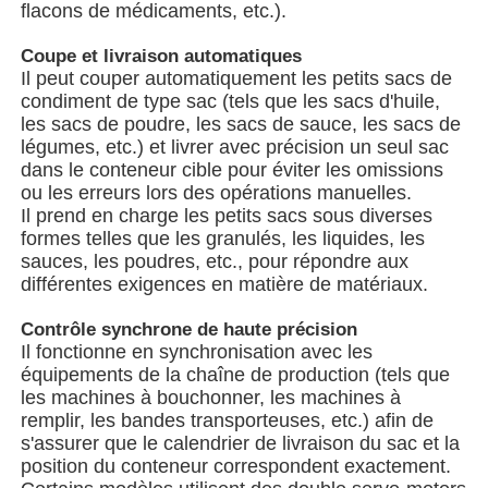
flacons de médicaments, etc.).
Coupe et livraison automatiques
À propos de nous
Il peut couper automatiquement les petits sacs de
condiment de type sac (tels que les sacs d'huile,
les sacs de poudre, les sacs de sauce, les sacs de
Visite de l'usine
légumes, etc.) et livrer avec précision un seul sac
dans le conteneur cible pour éviter les omissions
ou les erreurs lors des opérations manuelles.
Contrôle de qualité
Il prend en charge les petits sacs sous diverses
formes telles que les granulés, les liquides, les
sauces, les poudres, etc., pour répondre aux
Nous contacter
différentes exigences en matière de matériaux.
Contrôle synchrone de haute précision
nouvelles
Il fonctionne en synchronisation avec les
équipements de la chaîne de production (tels que
les machines à bouchonner, les machines à
Les affaires
remplir, les bandes transporteuses, etc.) afin de
s'assurer que le calendrier de livraison du sac et la
position du conteneur correspondent exactement.
Machines à emballer en rotation