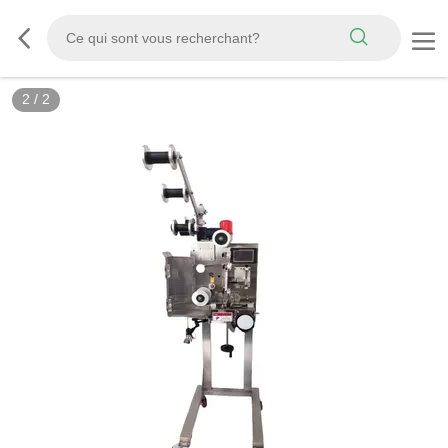
2
/
2