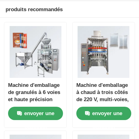
produits recommandés
Autre appareil
Services de transformation des emballages
Matériau d'emballage
Ligne de production spécialisée
Machine d'emballage
Machine d'emballage
de granulés à 6 voies
à chaud à trois côtés
et haute précision
de 220 V, multi-voies,
pour un emballage
pour café instantané
envoyer une
envoyer une
multi-voies facile à
et poudre
utiliser de granulés
d'assaisonnement
demande
demande
de glutamate
monosodique, de