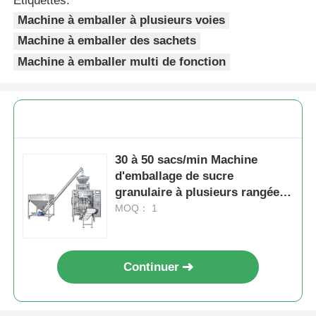
Étiquettes:
Machine à emballer à plusieurs voies
Machine d'emballage de sacs à filets
Machine à emballer des sachets
Machine à emballer multi de fonction
machine à emballer de sac de maille
Machine à emballer verticale
30 à 50 sacs/min Machine
Machine à emballer horizontale
d'emballage de sucre
granulaire à plusieurs rangées
automatique
MOQ： 1
Machine d'emballage à comptage visuel
Machine à emballer des poids à plusieurs têtes
Continuer
Machine d'emballage de poudre