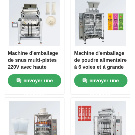
vitamines, de café et
de bonbons
Machine d'emballage
Machine d'emballage
de snus multi-pistes
de poudre alimentaire
220V avec haute
à 6 voies et à grande
performance
vitesse, anti-
envoyer une
envoyer une
d'étanchéité et 1 an
poussière, pour
de garantie pour
assaisonnement et
demande
demande
l'industrie alimentaire
substituts de repas