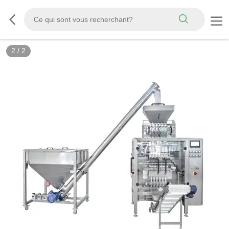
2
/
2