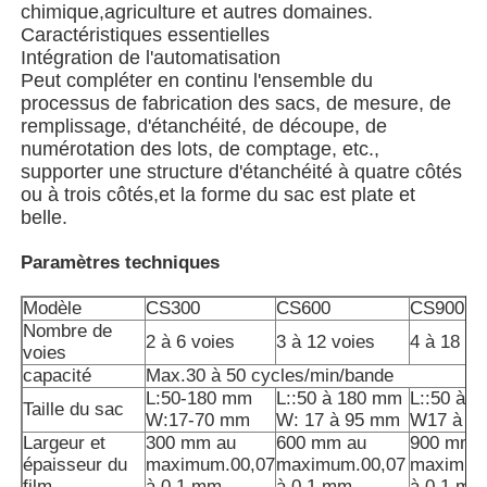
chimique,agriculture et autres domaines.
Caractéristiques essentielles
Intégration de l'automatisation
À propos de nous
Peut compléter en continu l'ensemble du
processus de fabrication des sacs, de mesure, de
remplissage, d'étanchéité, de découpe, de
Visite de l'usine
numérotation des lots, de comptage, etc.,
supporter une structure d'étanchéité à quatre côtés
ou à trois côtés,et la forme du sac est plate et
Contrôle de qualité
belle.
Paramètres techniques
Nous contacter
Modèle
CS300
CS600
CS900
Nombre de
nouvelles
2 à 6 voies
3 à 12 voies
4 à 18 vo
voies
capacité
Max.30 à 50 cycles/min/bande
L:50-180 mm
L::50 à 180 mm
L::50 à 
Les affaires
Taille du sac
W:17-70 mm
W: 17 à 95 mm
W17 à 1
Largeur et
300 mm au
600 mm au
900 mm 
épaisseur du
maximum.00,07
maximum.00,07
maximum
Machines à emballer en rotation
film
à 0,1 mm
à 0,1 mm
à 0,1 mm