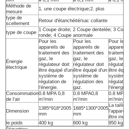
Méthode de
1. une coupe électrique;2. plus
mesure
Machine à emballer à plusieurs voies
type de
Retour d'étanchéité/sac collante
scellement
1 Coupe droite; 2 Coupe dentelée; 3 Coup
type de coupe
Machine déshydratante de machine à mettre sous env
ronde; 4 Coupe anormale
Pour les
Pour les
Pour les
appareils de
appareils de
appareils
Machine à compter les cartes
traitement des
traitement des
traitemen
gaz, le
gaz, le
gaz, le
Énergie
régulateur doit
régulateur doit
régulateu
électrique
Machines d'emballage
être équipé d'un
être équipé d'un
être équi
système de
système de
système 
régulation de
régulation des
régulatio
l'énergie.
gaz.
l'énergie.
machine à cartonner
Consommation
0.8 MPA 0,8
0.8 MPA0,8
0.8 MPA 
de l'air
m'/min
m'/min
m'/min
La taille 
machine de remplissage
1385*918*2005
1685*1300*2005
Dimension
l'appareil
mm
mm
être indi
le poids
400 kg
600 kg
950 kg
machine de boulette