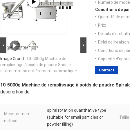
Numéro de modèl
Conditions de pai
Quantité de com
Prix:
Détails d'emballa
Délai de livraison:
Conditions de pa
Image Grand :
10-5000g Machine de
Capacité d'appr
remplissage à poids de poudre Spirale
Contact
d'alimentation entièrement automatique
10-5000g Machine de remplissage à poids de poudre Spiral
description de
spiral rotation quantitative type
Measurement
(suitable for small particles or
Taill
method:
powder filling)