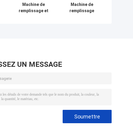
Machine de
Machine de
n
remplissage et
remplissage
n
d'emboutissage
automatique
e
automatique
liquide Ketchup
PH
entièrement
sauce au piment
autonome
jus de
remplissage
SSEZ UN MESSAGE