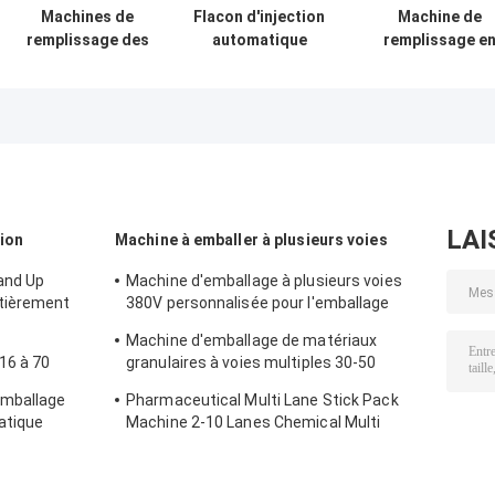
Machines de
Flacon d'injection
Machine de
remplissage des
automatique
remplissage e
aliments pour
Pénicilline
poudre de flaco
légumes
machine de
de café à doubl
préfabriqués
remplissage et
tête à vis 500B
multifonctionnelles,
d'enveloppe
2000BPH
scelleries et
Flacon aseptique
emballages
LAI
tion
Machine à emballer à plusieurs voies
and Up
Machine d'emballage à plusieurs voies
tièrement
380V personnalisée pour l'emballage
liquide des aliments et des boissons
Machine d'emballage de matériaux
16 à 70
granulaires à voies multiples 30-50
sacs/min automatique
emballage
Pharmaceutical Multi Lane Stick Pack
atique
Machine 2-10 Lanes Chemical Multi
Column