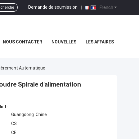
Demande de soumission
|
French
cherche
NOUS CONTACTER
NOUVELLES
LES AFFAIRES
ntièrement Automatique
udre Spirale d'alimentation
uit:
Guangdong .Chine
CS
CE