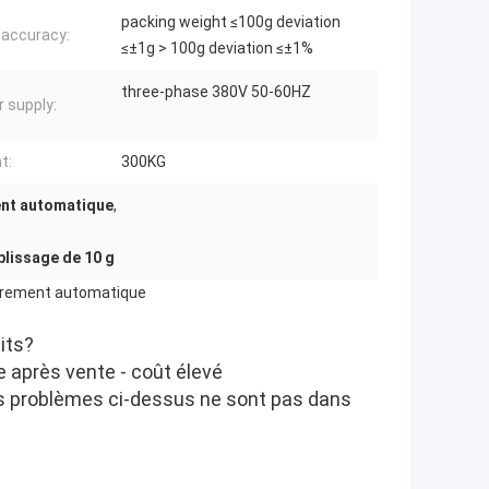
packing weight ≤100g deviation
g accuracy:
≤±1g > 100g deviation ≤±1%
three-phase 380V 50-60HZ
 supply:
t:
300KG
ent automatique
,
lissage de 10 g
ièrement automatique
its?
ie après vente - coût élevé
s problèmes ci-dessus ne sont pas dans