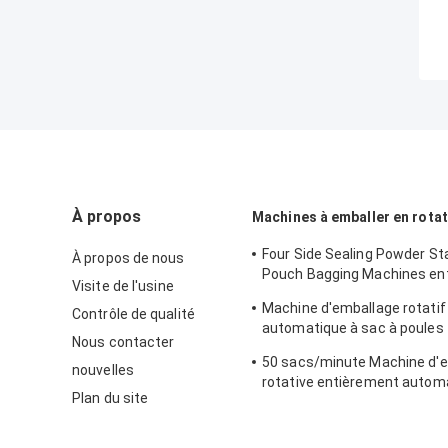
À propos
Machines à emballer en rota
Four Side Sealing Powder St
À propos de nous
Pouch Bagging Machines en
Visite de l'usine
automatiques
Machine d'emballage rotatif
Contrôle de qualité
automatique à sac à poules 
Nous contacter
sacs/min.
50 sacs/minute Machine d'
nouvelles
rotative entièrement autom
Plan du site
Granule poudre liquide