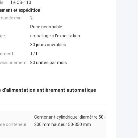
e:
Le CS-110
ement et expédition:
mande min:
2
Price negotiable
ge:
emballage à l'exportation
30 jours ouvrables
iement:
T/T
ovisionnement:
80 unités par mois
e d'alimentation entièrement automatique
Contenant cylindrique: diamètre 50-
e de conteneur:
200 mm hauteur 50-350 mm