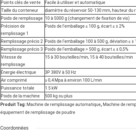
Points clés de vente
Facile à utiliser et automatique
Taille du conteneur
diamètre du réservoir 50-130 mm, hauteur du 
Poids de remplissage
10 à 5000 g (changement de fixation de vis)
Précision de
Poids de l'emballage ≤ 100 g, écart ≤ ± 2%
remplissage 1
Remplissage précis 2
Poids de l'emballage 100 à 500 g, déviation ≤ ±
Remplissage précis 3
Poids de l'emballage > 500 g, écart ≤ ± 0,5%
Vitesse de
15 à 30 bouteilles/min, 15 à 40 bouteilles/min
remplissage
Énergie électrique
3P 380V à 50 Hz
Air comprimé
≥ 0,4 Mpa à environ 100 L/min
Puissance totale
1.5 kW
Poids de la machine
500 kg ou plus
,
Produit Tag:
Machine de remplissage automatique
Machine de remp
équipement de remplissage de poudre
Coordonnées