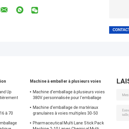
LAI
tion
Machine à emballer à plusieurs voies
and Up
Machine d'emballage à plusieurs voies
tièrement
380V personnalisée pour l'emballage
liquide des aliments et des boissons
Machine d'emballage de matériaux
16 à 70
granulaires à voies multiples 30-50
sacs/min automatique
emballage
Pharmaceutical Multi Lane Stick Pack
atique
Machine 2-10 Lanes Chemical Multi