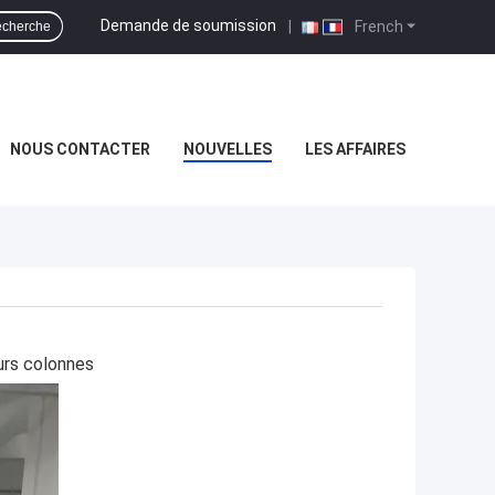
Demande de soumission
|
French
cherche
NOUS CONTACTER
NOUVELLES
LES AFFAIRES
urs colonnes