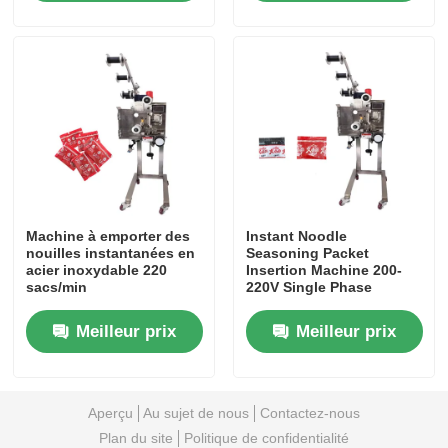
À propos de nous
Visite de l'usine
Contrôle de qualité
Machine à emporter des
Instant Noodle
Nous contacter
nouilles instantanées en
Seasoning Packet
acier inoxydable 220
Insertion Machine 200-
sacs/min
220V Single Phase
nouvelles
Meilleur prix
Meilleur prix
Les affaires
Aperçu
Au sujet de nous
Contactez-nous
Machines à emballer en rotation
Plan du site
Politique de confidentialité