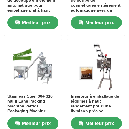
de découpe entièrement
de coupe de
automatique pour
cosmétiques entièrement
emballage plat à haut
automatique avec un
rendement
emballage exquis
Meilleur prix
Meilleur prix
À la maison
Stainless Steel 304 316
Inserteur à emballage de
Multi Lane Packing
légumes à haut
Machine Vertical
rendement pour une
Produits
Packaging Machine
livraison précise
Meilleur prix
Meilleur prix
Vidéos